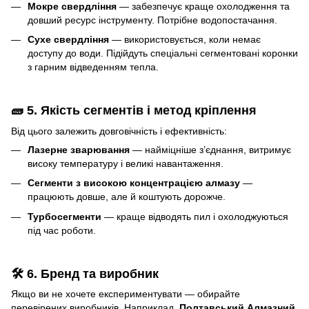
Мокре свердління
— забезпечує краще охолодження та
довший ресурс інструменту. Потрібне водопостачання.
Сухе свердління
— використовується, коли немає
доступу до води. Підійдуть спеціальні сегментовані коронки
з гарним відведенням тепла.
🧱 5. Якість сегментів і метод кріплення
Від цього залежить довговічність і ефективність:
Лазерне зварювання
— найміцніше з’єднання, витримує
високу температуру і великі навантаження.
Сегменти з високою концентрацією алмазу
—
працюють довше, але й коштують дорожче.
Турбосегменти
— краще відводять пил і охолоджуються
під час роботи.
🛠 6. Бренд та виробник
Якщо ви не хочете експериментувати — обирайте
перевірених виробників. Наприклад,
Полтавський Алмазний