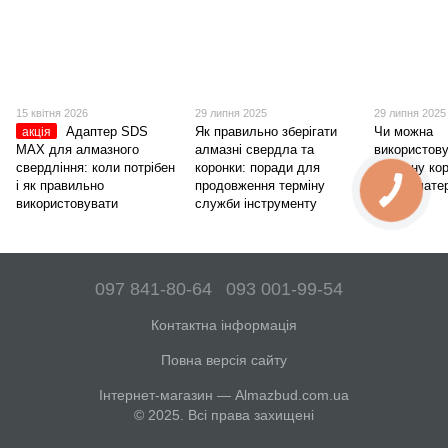
15 квітня 2026
29 липня 2025
29 липня 2025
Адаптер SDS
Як правильно зберігати
Чи можна
акція
MAX для алмазного
алмазні свердла та
використов
свердління: коли потрібен
коронки: поради для
алмазну ко
і як правильно
продовження терміну
різних мате
використовувати
служби інструменту
097 841-80-64
093 001-99-54
Контактна інформація
Повна версія сайту
Інтернет-магазин — Almazbud.com.ua
© 2025. Всі права захищені