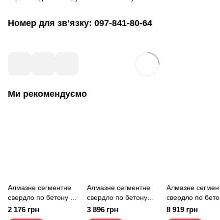
Номер для звʼязку: 097-841-80-64
Ми рекомендуємо
Алмазне сегментне
Алмазне сегментне
Алмазне сегмен
свердло по бетону 68
свердло по бетону
свердло по бето
BS
132 BS
250 BS
2 176 грн
3 896 грн
8 919 грн