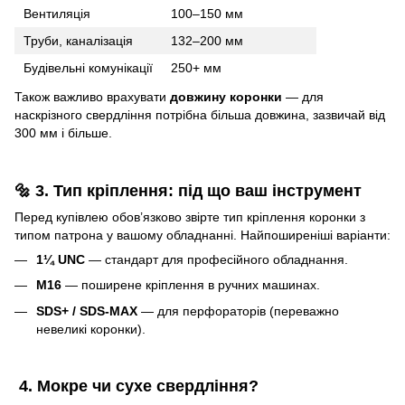
Вентиляція
100–150 мм
Труби, каналізація
132–200 мм
Будівельні комунікації
250+ мм
Також важливо врахувати
довжину коронки
— для
наскрізного свердління потрібна більша довжина, зазвичай від
300 мм і більше.
🔩 3. Тип кріплення: під що ваш інструмент
Перед купівлею обов’язково звірте тип кріплення коронки з
типом патрона у вашому обладнанні. Найпоширеніші варіанти:
1¼ UNC
— стандарт для професійного обладнання.
М16
— поширене кріплення в ручних машинах.
SDS+ / SDS-MAX
— для перфораторів (переважно
невеликі коронки).
4. Мокре чи сухе свердління?