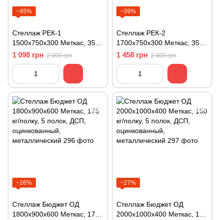
−45%
−39%
Стеллаж РЕК-1
Стеллаж РЕК-2
1500х750х300 Меткас, 35
1700х750х300 Меткас, 35
кг/полку, 4 полки,
кг/полку, 5 полок,
1 098 грн
1 458 грн
2 000 грн
2 400 грн
крашенный, металлический
крашенный, металлический
−26%
−27%
Стеллаж Бюджет ОД
Стеллаж Бюджет ОД
1800х900х600 Меткас, 175
2000х1000х400 Меткас, 150