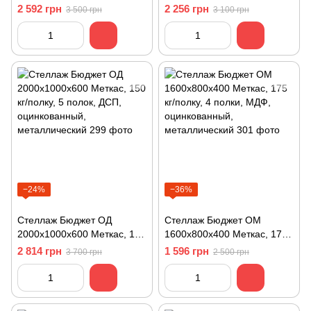
кг/полку, 5 полок, ДСП,
кг/полку, 5 полок, ДСП,
2 592 грн
2 256 грн
3 500 грн
3 100 грн
оцинкованный,
оцинкованный,
металлический
металлический
−24%
−36%
Стеллаж Бюджет ОД
Стеллаж Бюджет ОМ
2000х1000х600 Меткас, 150
1600х800х400 Меткас, 175
кг/полку, 5 полок, ДСП,
кг/полку, 4 полки, МДФ,
2 814 грн
1 596 грн
3 700 грн
2 500 грн
оцинкованный,
оцинкованный,
металлический
металлический