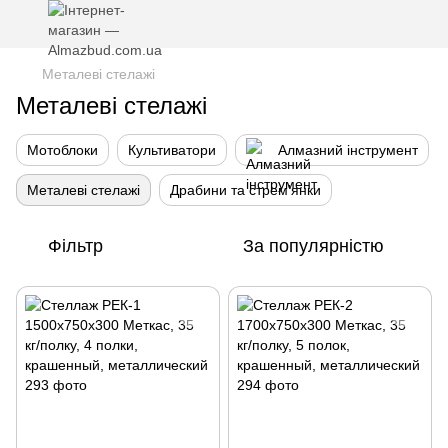
Металеві стелажі
Металеві стелажі
Мотоблоки
Культиватори
Алмазний інструмент
Металеві стелажі
Драбини та стрем'янки
Фільтр
За популярністю