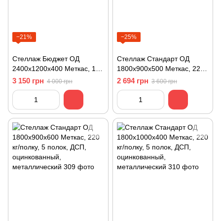
−21%
−25%
Стеллаж Бюджет ОД
Стеллаж Стандарт ОД
2400х1200х400 Меткас, 125
1800х900х500 Меткас, 220
кг/полку, 6 полок, ДСП,
кг/полку, 5 полок, ДСП,
3 150 грн
2 694 грн
4 000 грн
3 600 грн
оцинкованный,
оцинкованный,
металлический
металлический