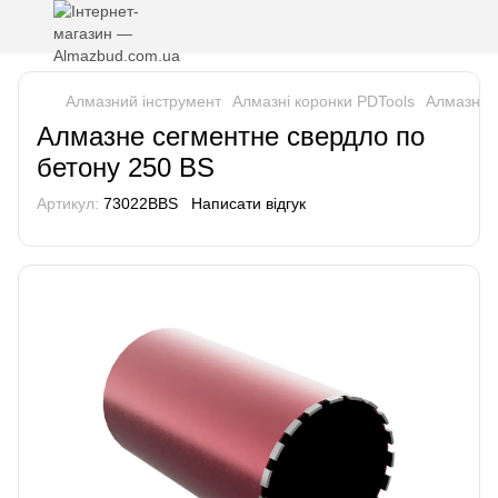
Алмазний інструмент
Алмазні коронки PDTools
Алмазне 
Алмазне сегментне свердло по
бетону 250 BS
Артикул:
73022BBS
Написати відгук