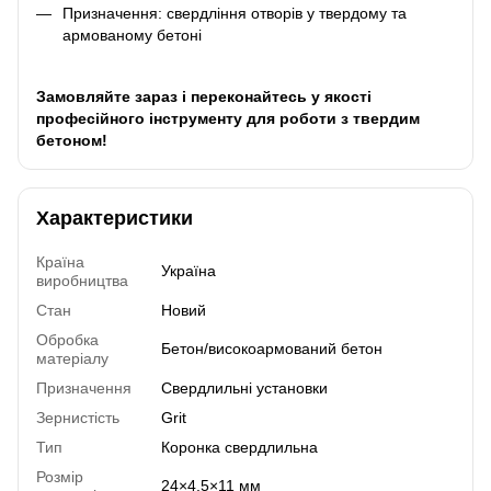
Призначення: свердління отворів у твердому та
армованому бетоні
Замовляйте зараз і переконайтесь у якості
професійного інструменту для роботи з твердим
бетоном!
Характеристики
Країна
Україна
виробництва
Стан
Новий
Обробка
Бетон/високоармований бетон
матеріалу
Призначення
Свердлильні установки
Зернистість
Grit
Тип
Коронка свердлильна
Розмір
24×4,5×11 мм