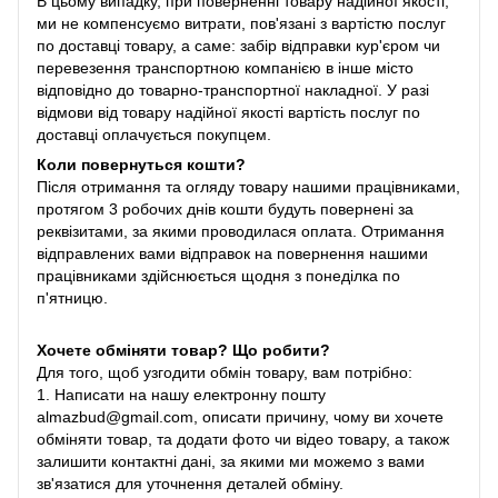
В цьому випадку, при поверненні товару надійної якості,
ми не компенсуємо витрати, пов'язані з вартістю послуг
по доставці товару, а саме: забір відправки кур'єром чи
перевезення транспортною компанією в інше місто
відповідно до товарно-транспортної накладної. У разі
відмови від товару надійної якості вартість послуг по
доставці оплачується покупцем.
Коли повернуться кошти?
Після отримання та огляду товару нашими працівниками,
протягом 3 робочих днів кошти будуть повернені за
реквізитами, за якими проводилася оплата. Отримання
відправлених вами відправок на повернення нашими
працівниками здійснюється щодня з понеділка по
п'ятницю.
Хочете обміняти товар? Що робити?
Для того, щоб узгодити обмін товару, вам потрібно:
1. Написати на нашу електронну пошту
almazbud@gmail.com, описати причину, чому ви хочете
обміняти товар, та додати фото чи відео товару, а також
залишити контактні дані, за якими ми можемо з вами
зв'язатися для уточнення деталей обміну.