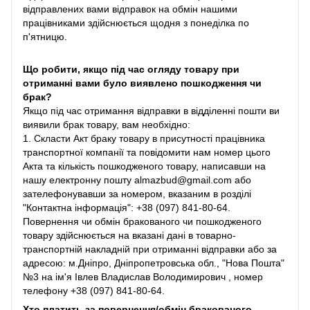
відправлених вами відправок на обмін нашими
працівниками здійснюється щодня з понеділка по
п'ятницю.
Що робити, якщо під час огляду товару при
отриманні вами було виявлено пошкодження чи
брак?
Якщо під час отримання відправки в відділенні пошти ви
виявили брак товару, вам необхідно:
1. Скласти Акт браку товару в присутності працівника
транспортної компанії та повідомити нам номер цього
Акта та кількість пошкодженого товару, написавши на
нашу електронну пошту almazbud@gmail.com або
зателефонувавши за номером, вказаним в розділі
"Контактна інформація": +38 (097) 841-80-64.
Повернення чи обмін бракованого чи пошкодженого
товару здійснюється на вказані дані в товарно-
транспортній накладній при отриманні відправки або за
адресою: м.Дніпро, Дніпропетровська обл., "Нова Пошта"
№3 на ім'я Івлев Владислав Володимирович , номер
телефону +38 (097) 841-80-64.
Хто платить за повернення/обмін бракованого