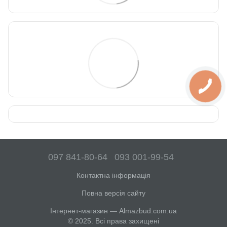
097 841-80-64
093 001-99-54
Контактна інформація
Повна версія сайту
Інтернет-магазин — Almazbud.com.ua
© 2025. Всі права захищені