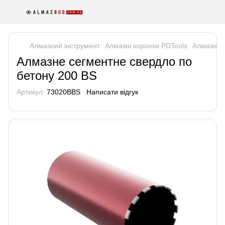
Алмазний інструмент
Алмазні коронки PDTools
Алмазне 
Алмазне сегментне свердло по
бетону 200 BS
Артикул:
73020BBS
Написати відгук