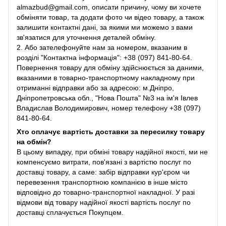
almazbud@gmail.com, описати причину, чому ви хочете
обміняти товар, та додати фото чи відео товару, а також
залишити контактні дані, за якими ми можемо з вами
зв'язатися для уточнення деталей обміну.
2. Або зателефонуйте нам за номером, вказаним в
розділі "Контактна інформація": +38 (097) 841-80-64.
Повернення товару для обміну здійснюється за даними,
вказаними в товарно-транспортному накладному при
отриманні відправки або за адресою: м.Дніпро,
Дніпропетровська обл., "Нова Пошта" №3 на ім'я Івлев
Владислав Володимирович, номер телефону +38 (097)
841-80-64.
Хто оплачує вартість доставки за пересилку товару
на обмін?
В цьому випадку, при обміні товару надійної якості, ми не
компенсуємо витрати, пов'язані з вартістю послуг по
доставці товару, а саме: забір відправки кур'єром чи
перевезення транспортною компанією в інше місто
відповідно до товарно-транспортної накладної. У разі
відмови від товару надійної якості вартість послуг по
доставці сплачується Покупцем.