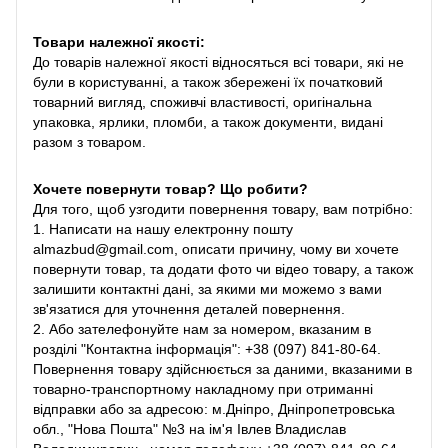
Товари належної якості:
До товарів належної якості відносяться всі товари, які не
були в користуванні, а також збережені їх початковий
товарний вигляд, споживчі властивості, оригінальна
упаковка, ярлики, пломби, а також документи, видані
разом з товаром.
Хочете повернути товар? Що робити?
Для того, щоб узгодити повернення товару, вам потрібно:
1. Написати на нашу електронну пошту
almazbud@gmail.com, описати причину, чому ви хочете
повернути товар, та додати фото чи відео товару, а також
залишити контактні дані, за якими ми можемо з вами
зв'язатися для уточнення деталей повернення.
2. Або зателефонуйте нам за номером, вказаним в
розділі "Контактна інформація": +38 (097) 841-80-64.
Повернення товару здійснюється за даними, вказаними в
товарно-транспортному накладному при отриманні
відправки або за адресою: м.Дніпро, Дніпропетровська
обл., "Нова Пошта" №3 на ім'я Івлев Владислав