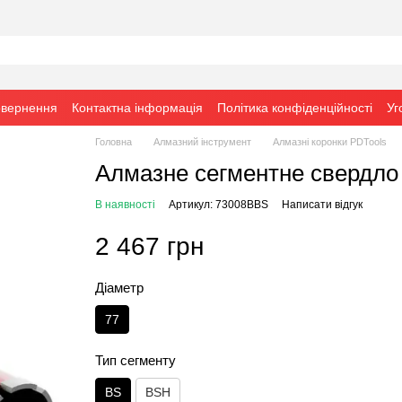
овернення
Контактна інформація
Політика конфіденційності
Уг
Головна
Алмазний інструмент
Алмазні коронки PDTools
Алмазне сегментне свердло 
В наявності
Артикул: 73008BBS
Написати відгук
2 467 грн
Діаметр
77
Тип сегменту
BS
BSH