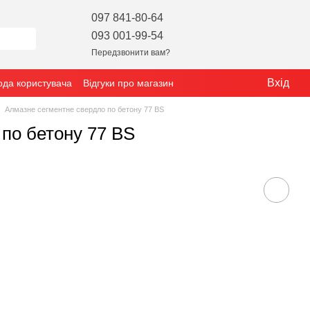
097 841-80-64
093 001-99-54
Передзвонити вам?
Вхід
ода користувача
Відгуки про магазин
Алмазне сегментне свердло по бетону 77 BS
по бетону 77 BS