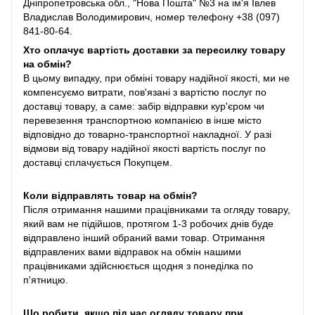
Дніпропетровська обл., "Нова Пошта" №3 на ім'я Івлев
Владислав Володимирович, номер телефону +38 (097)
841-80-64.
Хто оплачує вартість доставки за пересилку товару
на обмін?
В цьому випадку, при обміні товару надійної якості, ми не
компенсуємо витрати, пов'язані з вартістю послуг по
доставці товару, а саме: забір відправки кур'єром чи
перевезення транспортною компанією в інше місто
відповідно до товарно-транспортної накладної. У разі
відмови від товару надійної якості вартість послуг по
доставці сплачується Покупцем.
Коли відправлять товар на обмін?
Після отримання нашими працівниками та огляду товару,
який вам не підійшов, протягом 1-3 робочих днів буде
відправлено інший обраний вами товар. Отримання
відправлених вами відправок на обмін нашими
працівниками здійснюється щодня з понеділка по
п'ятницю.
Що робити, якщо під час огляду товару при