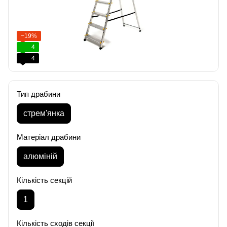
−19%
4
4
Тип драбини
стрем'янка
Матеріал драбини
алюміній
Кількість секцій
1
Кількість сходів секції