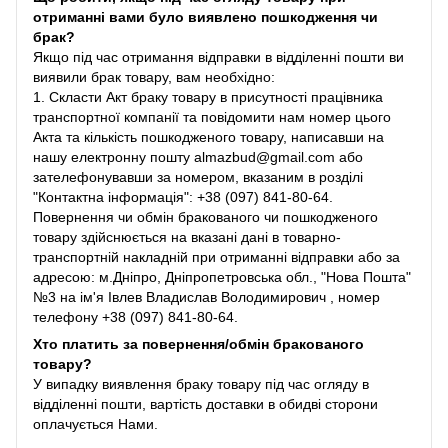
отриманні вами було виявлено пошкодження чи
брак?
Якщо під час отримання відправки в відділенні пошти ви
виявили брак товару, вам необхідно:
1. Скласти Акт браку товару в присутності працівника
транспортної компанії та повідомити нам номер цього
Акта та кількість пошкодженого товару, написавши на
нашу електронну пошту almazbud@gmail.com або
зателефонувавши за номером, вказаним в розділі
"Контактна інформація": +38 (097) 841-80-64.
Повернення чи обмін бракованого чи пошкодженого
товару здійснюється на вказані дані в товарно-
транспортній накладній при отриманні відправки або за
адресою: м.Дніпро, Дніпропетровська обл., "Нова Пошта"
№3 на ім'я Івлев Владислав Володимирович , номер
телефону +38 (097) 841-80-64.
Хто платить за повернення/обмін бракованого
товару?
У випадку виявлення браку товару під час огляду в
відділенні пошти, вартість доставки в обидві сторони
оплачується Нами.