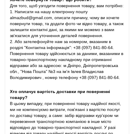
Для того, щоб узгодити повернення товару, вам потрібно:
1. Написати на нашу електронну пошту
almazbud@gmail.com, описати причину, чому ви хочете
повернути товар, та додати фото чи відео товару, а також
залишити контактні дані, за якими ми можемо з вами
зв'язатися для уточнення деталей повернення.
2. Або зателефонуйте нам за номером, вказаним в
розділі "Контактна інформація": +38 (097) 841-80-64.
Повернення товару здійснюється за даними, вказаними в
товарно-транспортному накладному при отриманні
відправки або за адресою: м.Дніпро, Дніпропетровська
обл., "Нова Пошта" №3 на ім'я Івлев Владислав
Володимирович , номер телефону +38 (097) 841-80-64.
Хто оплачує вартість доставки при поверненні
товару?
В цьому випадку, при поверненні товару надійної якості,
ми не компенсуємо витрати, пов'язані з вартістю послуг
по доставці товару, а саме: забір відправки кур'єром чи
перевезення транспортною компанією в інше місто
відповідно до товарно-транспортної накладної. У разі
відмови від товару надійної якості вартість послуг по