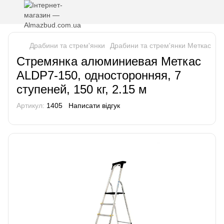
Драбини та стрем'янки
Драбини та стрем'янки Меткас
Ст
Стремянка алюминиевая Меткас
ALDP7-150, односторонняя, 7
ступеней, 150 кг, 2.15 м
Артикул:
1405
Написати відгук