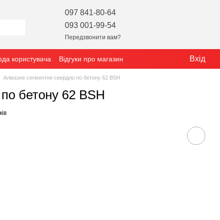
097 841-80-64
093 001-99-54
Передзвонити вам?
Вхід
ода користувача
Відгуки про магазин
Алмазне сегментне свердло по бетону 62 BSH
 по бетону 62 BSH
ків