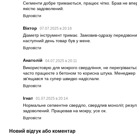
Сегменти добре тримаються, працює чітко. Брав не вп
якістю задоволений.
Відповісти
Віктор
07.07.2025 в 20:16
Діаметр інструмент тримає. Замовив-одразу передзвони
наступний день товар був у мене.
Відповісти
Анатолій
04.07.2025 в 20:11
Використовую для мокрого свердління, не перегріваєть
часто працюєте з бетоном то корисна штука. Менеджер
зв'ящався та супер швидко надіслали.
Відповісти
Ігнат
01.07.2025 в 20:14
Нормальне сегментне свердло, свердлив моноліт, резул
задоволений. Працював на мокру, усе ок.
Відповісти
Новий відгук або коментар