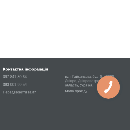
Контактна інформація
097 841-80-64
вул. Гайсиньска, буд. 8, 49000,
Дніпро, Дніпропетровська
093 001-99-54
область, Україна.
Мапа проїзду
Передзвонити вам?