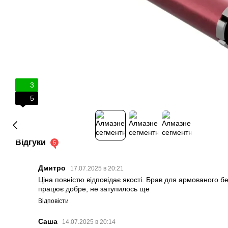
3
5
Відгуки
5
Дмитро
17.07.2025 в 20:21
Ціна повністю відповідає якості. Брав для армованого б
працює добре, не затупилось ще
Відповісти
Саша
14.07.2025 в 20:14