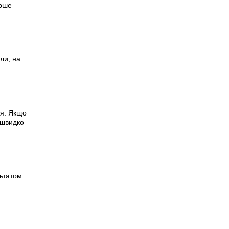
ерше —
ли, на
ся. Якщо
 швидко
ьтатом