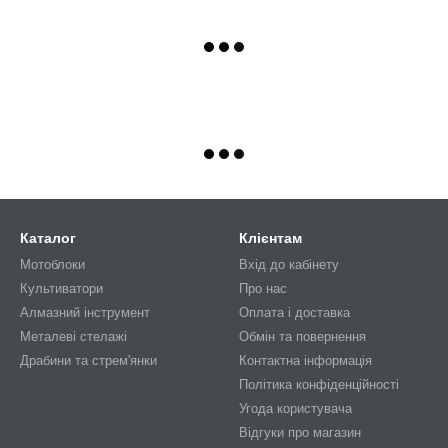
Каталог
Клієнтам
Мотоблоки
Вхід до кабінету
Культиватори
Про нас
Алмазний інструмент
Оплата і доставка
Металеві стелажі
Обмін та повернення
Драбини та стрем'янки
Контактна інформація
Політика конфіденційності
Угода користувача
Відгуки про магазин