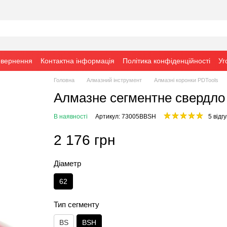
овернення
Контактна інформація
Політика конфіденційності
Уг
Головна
Алмазний інструмент
Алмазні коронки PDTools
Алмазне сегментне свердло
В наявності
Артикул: 73005BBSH
5 відгу
2 176 грн
Діаметр
62
Тип сегменту
BS
BSH