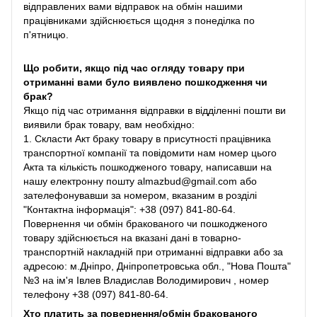
відправлених вами відправок на обмін нашими
працівниками здійснюється щодня з понеділка по
п'ятницю.
Що робити, якщо під час огляду товару при
отриманні вами було виявлено пошкодження чи
брак?
Якщо під час отримання відправки в відділенні пошти ви
виявили брак товару, вам необхідно:
1. Скласти Акт браку товару в присутності працівника
транспортної компанії та повідомити нам номер цього
Акта та кількість пошкодженого товару, написавши на
нашу електронну пошту almazbud@gmail.com або
зателефонувавши за номером, вказаним в розділі
"Контактна інформація": +38 (097) 841-80-64.
Повернення чи обмін бракованого чи пошкодженого
товару здійснюється на вказані дані в товарно-
транспортній накладній при отриманні відправки або за
адресою: м.Дніпро, Дніпропетровська обл., "Нова Пошта"
№3 на ім'я Івлев Владислав Володимирович , номер
телефону +38 (097) 841-80-64.
Хто платить за повернення/обмін бракованого