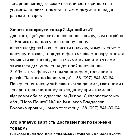
товарний вигляд, споживчі властивості, оригінальна
упаковка, ярлики, пломби, а також документи, видані
разом з товаром.
Хочете повернути товар? Що робити?
Для того, щоб узгодити повернення товару, вам потрібно:
1. Написати на нашу електронну пошту
almazbud@gmail.com, описати причину, чому ви хочете
повернути товар, та додати фото чи відео товару, а також
залишити контактні дані, за якими ми можемо з вами
зв'язатися для уточнення деталей повернення.
2. Або зателефонуйте нам за номером, вказаним в
розділі "Контактна інформація": +38 (097) 841-80-64.
Повернення товару здійснюється за даними, вказаними в
товарно-транспортному накладному при отриманні
відправки або за адресою: м.Дніпро, Дніпропетровська
обл., "Нова Пошта" №3 на ім'я Івлев Владислав
Володимирович , номер телефону +38 (097) 841-80-64.
Хто оплачує вартість доставки при поверненні
товару?
В цьому випадку, при поверненні товару надійної якості,