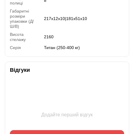
8
полиці
Габаритні
розміри
217x12x10|181x51x10
упаковки (Д/
Ш/В)
Висота
2160
стелажу
Серія
Титан (250-400 кг)
Відгуки
Додайте перший відгук