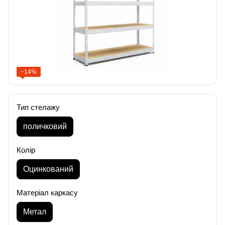
−14%
Тип стелажу
поличковий
Колір
Оцинкований
Матеріал каркасу
Метал