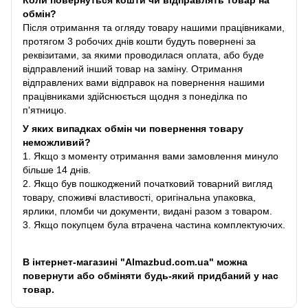
Коли повернуться кошти чи відправлять товар на
обмін?
Після отримання та огляду товару нашими працівниками,
протягом 3 робочих днів кошти будуть повернені за
реквізитами, за якими проводилася оплата, або буде
відправлений інший товар на заміну. Отримання
відправлених вами відправок на повернення нашими
працівниками здійснюється щодня з понеділка по
п'ятницю.
У яких випадках обмін чи повернення товару
неможливий?
1. Якщо з моменту отримання вами замовлення минуло
більше 14 днів.
2. Якщо був пошкоджений початковий товарний вигляд
товару, споживчі властивості, оригінальна упаковка,
ярлики, пломби чи документи, видані разом з товаром.
3. Якщо покупцем була втрачена частина комплектуючих.
В інтернет-магазині "Almazbud.com.ua" можна
повернути або обміняти будь-який придбаний у нас
товар.