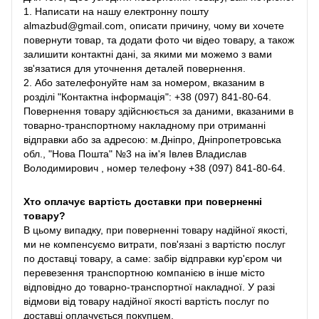
1. Написати на нашу електронну пошту
almazbud@gmail.com, описати причину, чому ви хочете
повернути товар, та додати фото чи відео товару, а також
залишити контактні дані, за якими ми можемо з вами
зв'язатися для уточнення деталей повернення.
2. Або зателефонуйте нам за номером, вказаним в
розділі "Контактна інформація": +38 (097) 841-80-64.
Повернення товару здійснюється за даними, вказаними в
товарно-транспортному накладному при отриманні
відправки або за адресою: м.Дніпро, Дніпропетровська
обл., "Нова Пошта" №3 на ім'я Івлев Владислав
Володимирович , номер телефону +38 (097) 841-80-64.
Хто оплачує вартість доставки при поверненні
товару?
В цьому випадку, при поверненні товару надійної якості,
ми не компенсуємо витрати, пов'язані з вартістю послуг
по доставці товару, а саме: забір відправки кур'єром чи
перевезення транспортною компанією в інше місто
відповідно до товарно-транспортної накладної. У разі
відмови від товару надійної якості вартість послуг по
доставці оплачується покупцем.