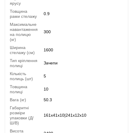
ярусу
Товщина
0.9
рами стелажу
Максимальне
навантаження
300
на полицю
(кг)
Ширина
1600
стелажу (см)
Тип кріплення
Зачепи
полиці
Кількість
5
полиць (шт)
Товщина
10
полиці
Вага (кг)
50.3
Габаритні
розміри
161х41х10|241х12х10
упаковки (Д/
Ш/В)
Висота