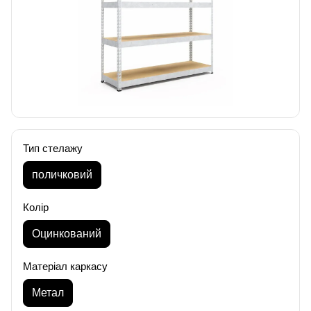
Тип стелажу
поличковий
Колір
Оцинкований
Матеріал каркасу
Метал