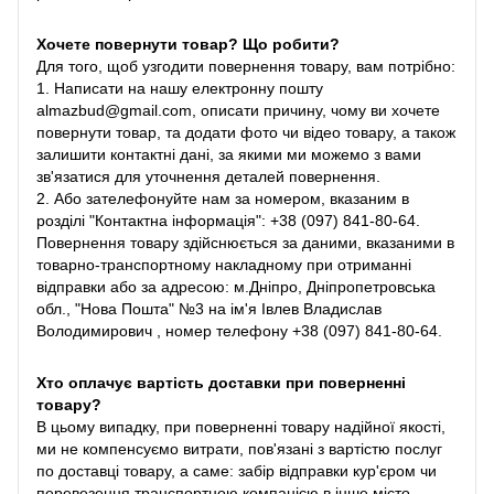
Хочете повернути товар? Що робити?
Для того, щоб узгодити повернення товару, вам потрібно:
1. Написати на нашу електронну пошту
almazbud@gmail.com, описати причину, чому ви хочете
повернути товар, та додати фото чи відео товару, а також
залишити контактні дані, за якими ми можемо з вами
зв'язатися для уточнення деталей повернення.
2. Або зателефонуйте нам за номером, вказаним в
розділі "Контактна інформація": +38 (097) 841-80-64.
Повернення товару здійснюється за даними, вказаними в
товарно-транспортному накладному при отриманні
відправки або за адресою: м.Дніпро, Дніпропетровська
обл., "Нова Пошта" №3 на ім'я Івлев Владислав
Володимирович , номер телефону +38 (097) 841-80-64.
Хто оплачує вартість доставки при поверненні
товару?
В цьому випадку, при поверненні товару надійної якості,
ми не компенсуємо витрати, пов'язані з вартістю послуг
по доставці товару, а саме: забір відправки кур'єром чи
перевезення транспортною компанією в інше місто