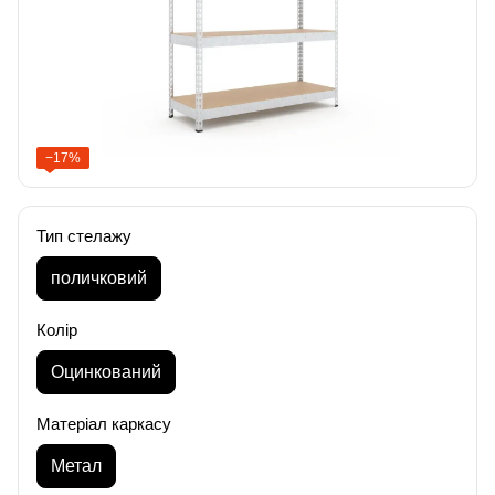
−17%
Тип стелажу
поличковий
Колір
Оцинкований
Матеріал каркасу
Метал