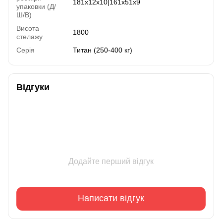
181x12x10|161x51x9
упаковки (Д/
Ш/В)
Висота
1800
стелажу
Серія
Титан (250-400 кг)
Відгуки
Додайте перший відгук
Написати відгук