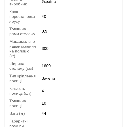
Україна
виробник
Крок
перестановки
40
ярусу
Товщина
0.9
рами стелажу
Максимальне
навантаження
300
на полицю
(кг)
Ширина
1600
стелажу (см)
Тип кріплення
Зачепи
полиці
Кількість
4
полиць (шт)
Товщина
10
полиці
Вага (кг)
44
Габаритні
розміри