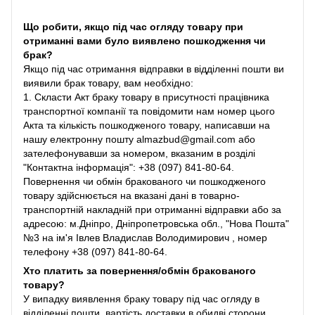
Що робити, якщо під час огляду товару при
отриманні вами було виявлено пошкодження чи
брак?
Якщо під час отримання відправки в відділенні пошти ви
виявили брак товару, вам необхідно:
1. Скласти Акт браку товару в присутності працівника
транспортної компанії та повідомити нам номер цього
Акта та кількість пошкодженого товару, написавши на
нашу електронну пошту almazbud@gmail.com або
зателефонувавши за номером, вказаним в розділі
"Контактна інформація": +38 (097) 841-80-64.
Повернення чи обмін бракованого чи пошкодженого
товару здійснюється на вказані дані в товарно-
транспортній накладній при отриманні відправки або за
адресою: м.Дніпро, Дніпропетровська обл., "Нова Пошта"
№3 на ім'я Івлев Владислав Володимирович , номер
телефону +38 (097) 841-80-64.
Хто платить за повернення/обмін бракованого
товару?
У випадку виявлення браку товару під час огляду в
відділенні пошти, вартість доставки в обидві сторони