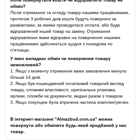
Коли повернуться кошти чи відправлять товар на
обмін?
Після отримання та огляду товару нашими працівниками,
протягом 3 робочих днів кошти будуть повернені за
реквізитами, за якими проводилася оплата, або буде
відправлений інший товар на заміну. Отримання
відправлених вами відправок на повернення нашими
працівниками здійснюється щодня з понеділка по
п'ятницю.
У яких випадках обмін чи повернення товару
неможливий?
1. Якщо з моменту отримання вами замовлення минуло
більше 14 днів.
2. Якщо був пошкоджений початковий товарний вигляд
товару, споживчі властивості, оригінальна упаковка,
ярлики, пломби чи документи, видані разом з товаром.
3. Якщо покупцем була втрачена частина комплектуючих.
В інтернет-магазині "Almazbud.com.ua" можна
повернути або обміняти будь-який придбаний у нас
товар.