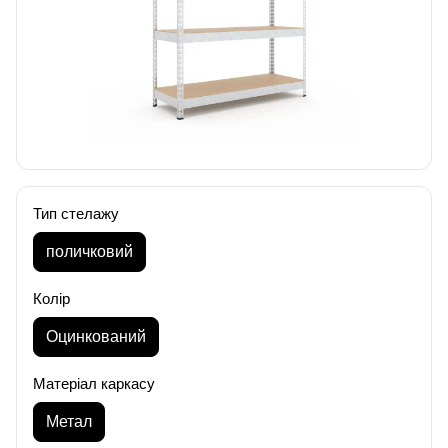
Тип стелажу
поличковий
Колір
Оцинкований
Матеріал каркасу
Метал