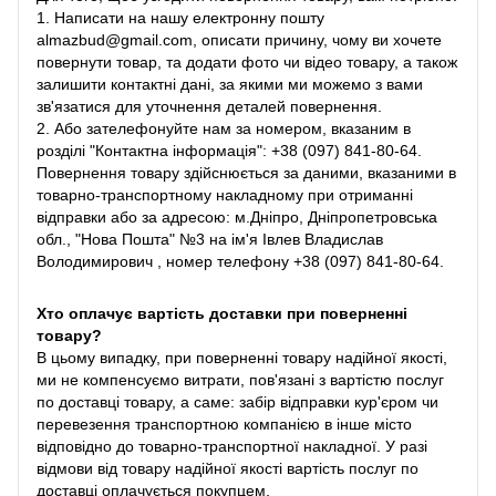
1. Написати на нашу електронну пошту
almazbud@gmail.com, описати причину, чому ви хочете
повернути товар, та додати фото чи відео товару, а також
залишити контактні дані, за якими ми можемо з вами
зв'язатися для уточнення деталей повернення.
2. Або зателефонуйте нам за номером, вказаним в
розділі "Контактна інформація": +38 (097) 841-80-64.
Повернення товару здійснюється за даними, вказаними в
товарно-транспортному накладному при отриманні
відправки або за адресою: м.Дніпро, Дніпропетровська
обл., "Нова Пошта" №3 на ім'я Івлев Владислав
Володимирович , номер телефону +38 (097) 841-80-64.
Хто оплачує вартість доставки при поверненні
товару?
В цьому випадку, при поверненні товару надійної якості,
ми не компенсуємо витрати, пов'язані з вартістю послуг
по доставці товару, а саме: забір відправки кур'єром чи
перевезення транспортною компанією в інше місто
відповідно до товарно-транспортної накладної. У разі
відмови від товару надійної якості вартість послуг по
доставці оплачується покупцем.