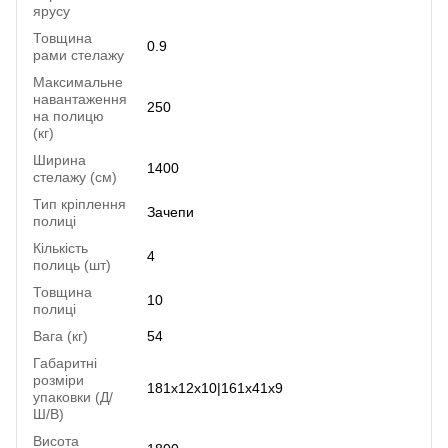
ярусу
Товщина
0.9
рами стелажу
Максимальне
навантаження
250
на полицю
(кг)
Ширина
1400
стелажу (см)
Тип кріплення
Зачепи
полиці
Кількість
4
полиць (шт)
Товщина
10
полиці
Вага (кг)
54
Габаритні
розміри
181x12x10|161x41x9
упаковки (Д/
Ш/В)
Висота