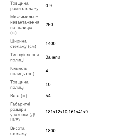
Товщина
0.9
рами стелажу
Максимальне
навантаження
250
на полицю
(кг)
Ширина
1400
стелажу (см)
Тип кріплення
Зачепи
полиці
Кількість
4
полиць (шт)
Товщина
10
полиці
Вага (кг)
54
Габаритні
розміри
181x12x10|161x41x9
упаковки (Д/
Ш/В)
Висота
1800
стелажу