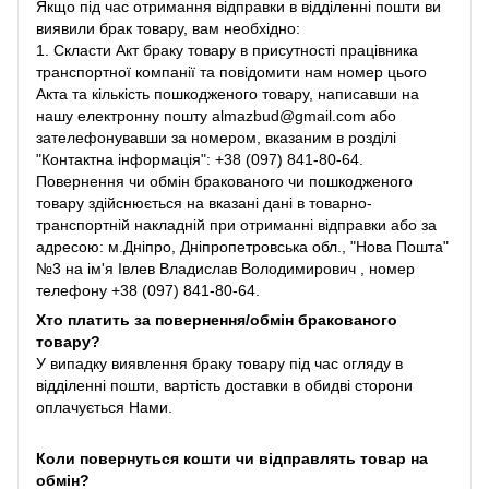
Якщо під час отримання відправки в відділенні пошти ви
виявили брак товару, вам необхідно:
1. Скласти Акт браку товару в присутності працівника
транспортної компанії та повідомити нам номер цього
Акта та кількість пошкодженого товару, написавши на
нашу електронну пошту almazbud@gmail.com або
зателефонувавши за номером, вказаним в розділі
"Контактна інформація": +38 (097) 841-80-64.
Повернення чи обмін бракованого чи пошкодженого
товару здійснюється на вказані дані в товарно-
транспортній накладній при отриманні відправки або за
адресою: м.Дніпро, Дніпропетровська обл., "Нова Пошта"
№3 на ім'я Івлев Владислав Володимирович , номер
телефону +38 (097) 841-80-64.
Хто платить за повернення/обмін бракованого
товару?
У випадку виявлення браку товару під час огляду в
відділенні пошти, вартість доставки в обидві сторони
оплачується Нами.
Коли повернуться кошти чи відправлять товар на
обмін?