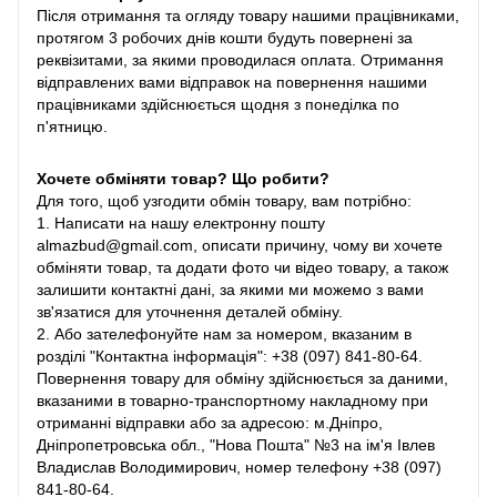
Після отримання та огляду товару нашими працівниками,
протягом 3 робочих днів кошти будуть повернені за
реквізитами, за якими проводилася оплата. Отримання
відправлених вами відправок на повернення нашими
працівниками здійснюється щодня з понеділка по
п'ятницю.
Хочете обміняти товар? Що робити?
Для того, щоб узгодити обмін товару, вам потрібно:
1. Написати на нашу електронну пошту
almazbud@gmail.com, описати причину, чому ви хочете
обміняти товар, та додати фото чи відео товару, а також
залишити контактні дані, за якими ми можемо з вами
зв'язатися для уточнення деталей обміну.
2. Або зателефонуйте нам за номером, вказаним в
розділі "Контактна інформація": +38 (097) 841-80-64.
Повернення товару для обміну здійснюється за даними,
вказаними в товарно-транспортному накладному при
отриманні відправки або за адресою: м.Дніпро,
Дніпропетровська обл., "Нова Пошта" №3 на ім'я Івлев
Владислав Володимирович, номер телефону +38 (097)
841-80-64.