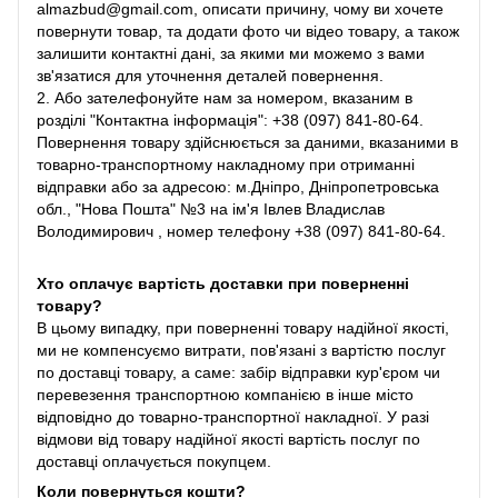
almazbud@gmail.com, описати причину, чому ви хочете
повернути товар, та додати фото чи відео товару, а також
залишити контактні дані, за якими ми можемо з вами
зв'язатися для уточнення деталей повернення.
2. Або зателефонуйте нам за номером, вказаним в
розділі "Контактна інформація": +38 (097) 841-80-64.
Повернення товару здійснюється за даними, вказаними в
товарно-транспортному накладному при отриманні
відправки або за адресою: м.Дніпро, Дніпропетровська
обл., "Нова Пошта" №3 на ім'я Івлев Владислав
Володимирович , номер телефону +38 (097) 841-80-64.
Хто оплачує вартість доставки при поверненні
товару?
В цьому випадку, при поверненні товару надійної якості,
ми не компенсуємо витрати, пов'язані з вартістю послуг
по доставці товару, а саме: забір відправки кур'єром чи
перевезення транспортною компанією в інше місто
відповідно до товарно-транспортної накладної. У разі
відмови від товару надійної якості вартість послуг по
доставці оплачується покупцем.
Коли повернуться кошти?