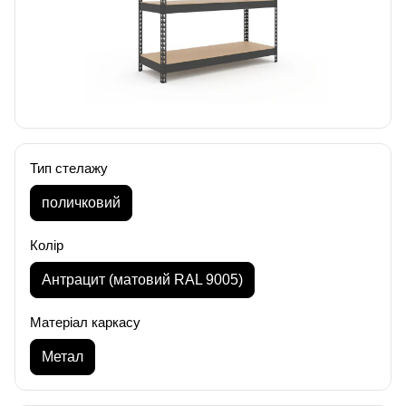
Тип стелажу
поличковий
Колір
Антрацит (матовий RAL 9005)
Матеріал каркасу
Метал