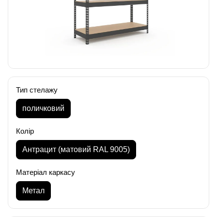
Тип стелажу
поличковий
Колір
Антрацит (матовий RAL 9005)
Матеріал каркасу
Метал