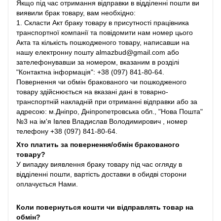
Якщо під час отримання відправки в відділенні пошти ви
виявили брак товару, вам необхідно:
1. Скласти Акт браку товару в присутності працівника
транспортної компанії та повідомити нам номер цього
Акта та кількість пошкодженого товару, написавши на
нашу електронну пошту almazbud@gmail.com або
зателефонувавши за номером, вказаним в розділі
"Контактна інформація": +38 (097) 841-80-64.
Повернення чи обмін бракованого чи пошкодженого
товару здійснюється на вказані дані в товарно-
транспортній накладній при отриманні відправки або за
адресою: м.Дніпро, Дніпропетровська обл., "Нова Пошта"
№3 на ім'я Івлев Владислав Володимирович , номер
телефону +38 (097) 841-80-64.
Хто платить за повернення/обмін бракованого
товару?
У випадку виявлення браку товару під час огляду в
відділенні пошти, вартість доставки в обидві сторони
оплачується Нами.
Коли повернуться кошти чи відправлять товар на
обмін?