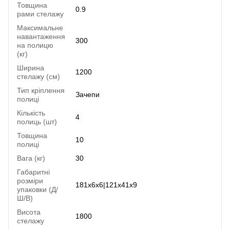
Товщина
0.9
рами стелажу
Максимальне
навантаження
300
на полицю
(кг)
Ширина
1200
стелажу (см)
Тип кріплення
Зачепи
полиці
Кількість
4
полиць (шт)
Товщина
10
полиці
Вага (кг)
30
Габаритні
розміри
181x6x6|121x41x9
упаковки (Д/
Ш/В)
Висота
1800
стелажу