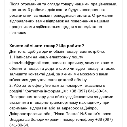
Після отримання та огляду товару нашими працівниками,
протягом 3 робочих днів кошти будуть повернені за
реквізитами, за якими проводилася оплата. Отримання
відправлених вами відправок на повернення нашими
працівниками здійснюється щодня з понеділка по
п'ятницю.
Хочете обміняти товар? Що робити?
Для того, щоб узгодити обмін товару, вам потрібно:
1. Написати на нашу електронну пошту
almazbud@gmail.com, описати причину, чому ви хочете
обміняти товар, та додати фото чи відео товару, а також
залишити контактні дані, за якими ми можемо з вами
зв'язатися для уточнення деталей обміну.
2. Або зателефонуйте нам за номером, вказаним в
розділі "Контактна інформація": +38 (097) 841-80-64.
Повернення товару для обміну здійснюється за даними,
вказаними в товарно-транспортному накладному при
отриманні відправки або за адресою: м.Дніпро,
Дніпропетровська обл., "Нова Пошта" №3 на ім'я Івлев
Владислав Володимирович, номер телефону +38 (097)
841-80-64.