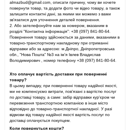
almazbud@gmail.com, описати причину, чому ви хочете
повернути товар, та додати фото чи відео товару, а також
залишити контактні дані, за якими ми можемо з вами
зв'язатися для уточнення деталей повернення.
2. Або зателефонуйте нам за номером, вказаним в
розділі "Контактна інформація": +38 (097) 841-80-64.
Повернення товару здійснюється за даними, вказаними в
товарно-транспортному накладному при отриманні
відправки або за адресою: м.Дніпро, Дніпропетровська
обл., "Нова Пошта" №3 на ім'я Івлев Владислав
Володимирович , номер телефону +38 (097) 841-80-64.
Хто оплачує вартість доставки при поверненні
товару?
В цьому випадку, при поверненні товару надійної якості,
ми не компенсуємо витрати, пов'язані з вартістю послуг
по доставці товару, а саме: забір відправки кур'єром чи
перевезення транспортною компанією в інше місто
відповідно до товарно-транспортної накладної. У разі
відмови від товару надійної якості вартість послуг по
доставці оплачується покупцем.
Коли повернуться кошти?