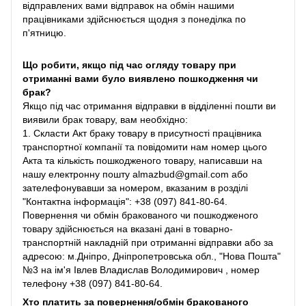
відправлених вами відправок на обмін нашими
працівниками здійснюється щодня з понеділка по
п'ятницю.
Що робити, якщо під час огляду товару при
отриманні вами було виявлено пошкодження чи
брак?
Якщо під час отримання відправки в відділенні пошти ви
виявили брак товару, вам необхідно:
1. Скласти Акт браку товару в присутності працівника
транспортної компанії та повідомити нам номер цього
Акта та кількість пошкодженого товару, написавши на
нашу електронну пошту almazbud@gmail.com або
зателефонувавши за номером, вказаним в розділі
"Контактна інформація": +38 (097) 841-80-64.
Повернення чи обмін бракованого чи пошкодженого
товару здійснюється на вказані дані в товарно-
транспортній накладній при отриманні відправки або за
адресою: м.Дніпро, Дніпропетровська обл., "Нова Пошта"
№3 на ім'я Івлев Владислав Володимирович , номер
телефону +38 (097) 841-80-64.
Хто платить за повернення/обмін бракованого