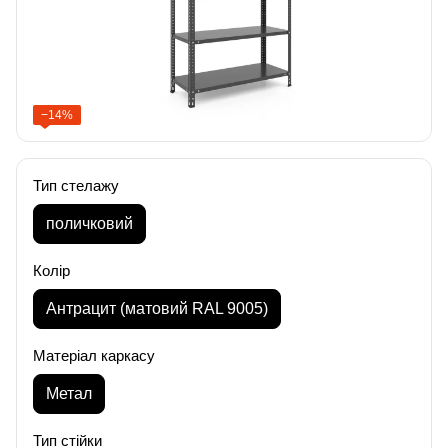
−14%
Тип стелажу
поличковий
Колір
Антрацит (матовий RAL 9005)
Матеріал каркасу
Метал
Тип стійки