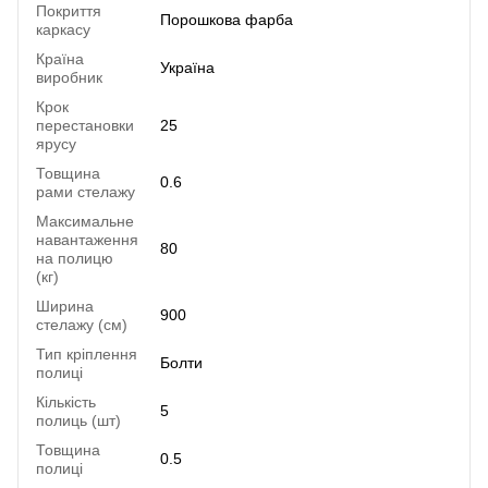
Покриття
Порошкова фарба
каркасу
Країна
Україна
виробник
Крок
перестановки
25
ярусу
Товщина
0.6
рами стелажу
Максимальне
навантаження
80
на полицю
(кг)
Ширина
900
стелажу (см)
Тип кріплення
Болти
полиці
Кількість
5
полиць (шт)
Товщина
0.5
полиці