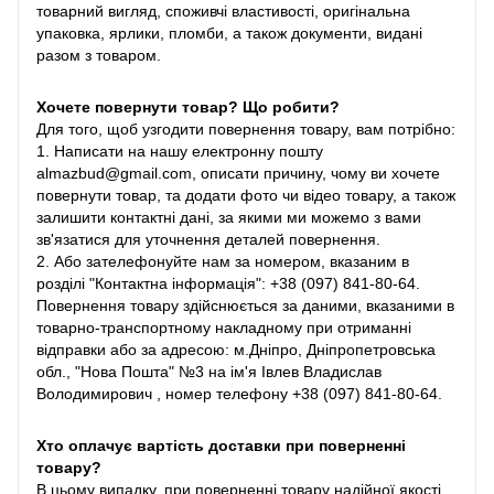
товарний вигляд, споживчі властивості, оригінальна
упаковка, ярлики, пломби, а також документи, видані
разом з товаром.
Хочете повернути товар? Що робити?
Для того, щоб узгодити повернення товару, вам потрібно:
1. Написати на нашу електронну пошту
almazbud@gmail.com, описати причину, чому ви хочете
повернути товар, та додати фото чи відео товару, а також
залишити контактні дані, за якими ми можемо з вами
зв'язатися для уточнення деталей повернення.
2. Або зателефонуйте нам за номером, вказаним в
розділі "Контактна інформація": +38 (097) 841-80-64.
Повернення товару здійснюється за даними, вказаними в
товарно-транспортному накладному при отриманні
відправки або за адресою: м.Дніпро, Дніпропетровська
обл., "Нова Пошта" №3 на ім'я Івлев Владислав
Володимирович , номер телефону +38 (097) 841-80-64.
Хто оплачує вартість доставки при поверненні
товару?
В цьому випадку, при поверненні товару надійної якості,