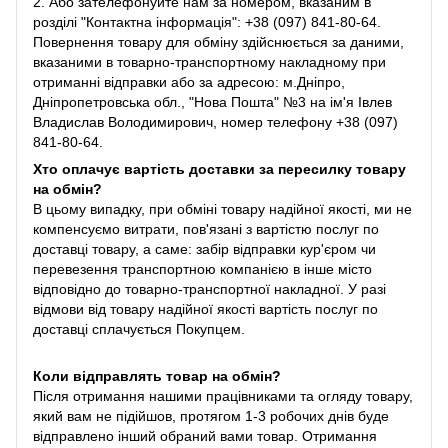
2. Або зателефонуйте нам за номером, вказаним в
розділі "Контактна інформація": +38 (097) 841-80-64.
Повернення товару для обміну здійснюється за даними,
вказаними в товарно-транспортному накладному при
отриманні відправки або за адресою: м.Дніпро,
Дніпропетровська обл., "Нова Пошта" №3 на ім'я Івлев
Владислав Володимирович, номер телефону +38 (097)
841-80-64.
Хто оплачує вартість доставки за пересилку товару
на обмін?
В цьому випадку, при обміні товару надійної якості, ми не
компенсуємо витрати, пов'язані з вартістю послуг по
доставці товару, а саме: забір відправки кур'єром чи
перевезення транспортною компанією в інше місто
відповідно до товарно-транспортної накладної. У разі
відмови від товару надійної якості вартість послуг по
доставці сплачується Покупцем.
Коли відправлять товар на обмін?
Після отримання нашими працівниками та огляду товару,
який вам не підійшов, протягом 1-3 робочих днів буде
відправлено інший обраний вами товар. Отримання