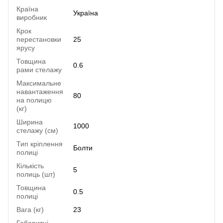
Країна
Україна
виробник
Крок
перестановки
25
ярусу
Товщина
0.6
рами стелажу
Максимальне
навантаження
80
на полицю
(кг)
Ширина
1000
стелажу (см)
Тип кріплення
Болти
полиці
Кількість
5
полиць (шт)
Товщина
0.5
полиці
Вага (кг)
23
Габаритні