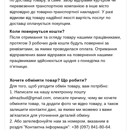
по доставці товару, а саме: забір відправки кур'єром чи
перевезення транспортною компанією в інше місто
відповідно до товарно-транспортної накладної. У разі
відмови від товару надійної якості вартість послуг по
доставці оплачується покупцем.
Коли повернуться кошти?
Після отримання та огляду товару нашими працівниками,
протягом 3 робочих днів кошти будуть повернені за
реквізитами, за якими проводилася оплата. Отримання
відправлених вами відправок на повернення нашими
працівниками здійснюється щодня з понеділка по
п'ятницю.
Хочете обміняти товар? Що робити?
Для того, щоб узгодити обмін товару, вам потрібно:
1. Написати на нашу електронну пошту
almazbud@gmail.com, описати причину, чому ви хочете
обміняти товар, та додати фото чи відео товару, а також
залишити контактні дані, за якими ми можемо з вами
зв'язатися для уточнення деталей обміну.
2. Або зателефонуйте нам за номером, вказаним в
розділі "Контактна інформація": +38 (097) 841-80-64.