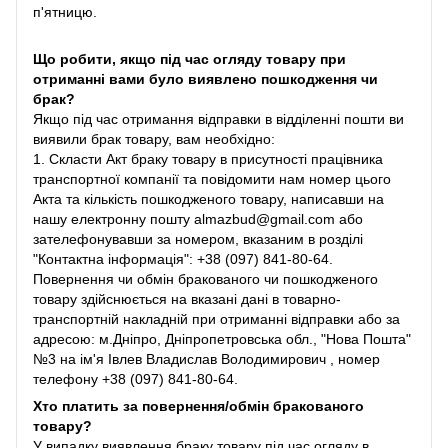
п'ятницю.
Що робити, якщо під час огляду товару при
отриманні вами було виявлено пошкодження чи
брак?
Якщо під час отримання відправки в відділенні пошти ви
виявили брак товару, вам необхідно:
1. Скласти Акт браку товару в присутності працівника
транспортної компанії та повідомити нам номер цього
Акта та кількість пошкодженого товару, написавши на
нашу електронну пошту almazbud@gmail.com або
зателефонувавши за номером, вказаним в розділі
"Контактна інформація": +38 (097) 841-80-64.
Повернення чи обмін бракованого чи пошкодженого
товару здійснюється на вказані дані в товарно-
транспортній накладній при отриманні відправки або за
адресою: м.Дніпро, Дніпропетровська обл., "Нова Пошта"
№3 на ім'я Івлев Владислав Володимирович , номер
телефону +38 (097) 841-80-64.
Хто платить за повернення/обмін бракованого
товару?
У випадку виявлення браку товару під час огляду в