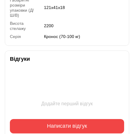
розміри
121х41х18
упаковки (Д/
Ш/В)
Висота
2200
стелажу
Серія
Кронос (70-100 кг)
Відгуки
Додайте перший відгук
Написати відгук