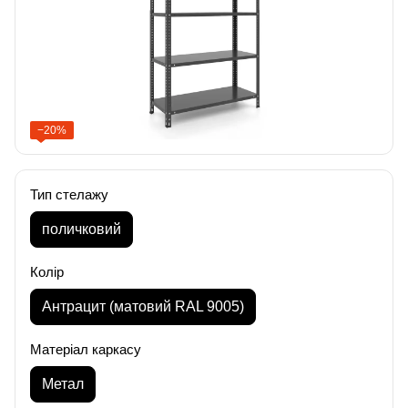
−20%
Тип стелажу
поличковий
Колір
Антрацит (матовий RAL 9005)
Матеріал каркасу
Метал