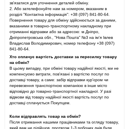
зв'язатися для уточнення деталей обміну.
2. Або зателефонуйте нам за номером, вказаним в
розділі "Контактна інформація": +38 (097) 841-80-64.
Повернення товару для обміну здійснюється за даними,
вказаними в товарно-транспортному накладному при
отриманні відправки або за адресою: м.Дніпро,
Дніпропетровська обл., "Нова Пошта" №3 на ім'я Івлев
Владислав Володимирович, номер телефону +38 (097)
841-80-64.
Хто оплачує вартість доставки за пересилку товару
на обмін?
В цьому випадку, при обміні товару надійної якості, ми не
компенсуємо витрати, пов'язані з вартістю послуг по
доставці товару, а саме: забір відправки кур'єром чи
перевезення транспортною компанією в інше місто
відповідно до товарно-транспортної накладної. У разі
відмови від товару надійної якості вартість послуг по
доставці сплачується Покупцем.
Коли відправлять товар на обмін?
Після отримання нашими працівниками та огляду товару,
який вам не підійшов, протягом 1-3 робочих днів буде