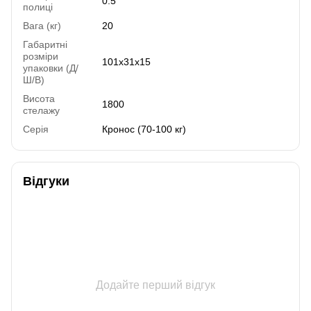
0.5
полиці
Вага (кг)
20
Габаритні
розміри
101х31х15
упаковки (Д/
Ш/В)
Висота
1800
стелажу
Серія
Кронос (70-100 кг)
Відгуки
Додайте перший відгук