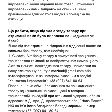
відправлено інший обраний вами товар. Отримання
відправлених вами відправок на обмін нашими
працівниками здійснюється щодня з понеділка по
п'ятницю.
Що робити, якщо під час огляду товару при
отриманні вами було виявлено пошкодження чи
брак?
Якщо під час отримання відправки в відділенні пошти ви
виявили брак товару, вам необхідно:
1. Скласти Акт браку товару в присутності працівника
транспортної компанії та повідомити нам номер цього
Акта та кількість пошкодженого товару, написавши на
нашу електронну пошту almazbud@gmail.com або
зателефонувавши за номером, вказаним в розділі
"Контактна інформація": +38 (097) 841-80-64.
Повернення чи обмін бракованого чи пошкодженого
товару здійснюється на вказані дані в товарно-
транспортній накладній при отриманні відправки або за
адресою: м.Дніпро, Дніпропетровська обл., "Нова Пошта"
№3 на ім'я Івлев Владислав Володимирович , номер
телефону +38 (097) 841-80-64.