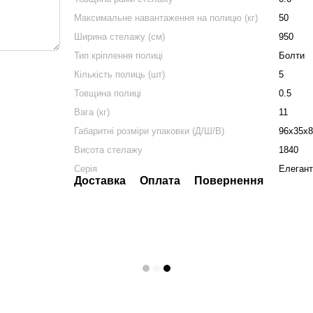
Максимальне навантаження на полицю (кг)
50
Ширина стелажу (см)
950
Тип кріплення полиці
Болти
Кількість полиць (шт)
5
Товщина полиці
0.5
Вага (кг)
11
Габаритні розміри упаковки (Д/Ш/В)
96x35x8
Висота стелажу
1840
Серія
Елегант 
Доставка
Оплата
Повернення