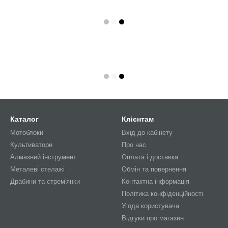
Каталог
Клієнтам
Мотоблоки
Вхід до кабінету
Культиватори
Про нас
Алмазний інструмент
Оплата і доставка
Металеві стелажі
Обмін та повернення
Драбини та стрем'янки
Контактна інформація
Політика конфіденційності
Угода користувача
Відгуки про магазин