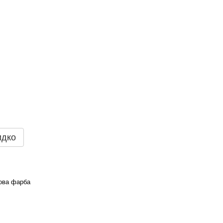
идко
ова фарба