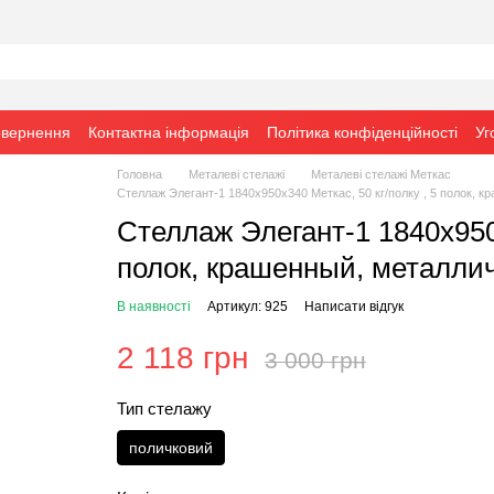
овернення
Контактна інформація
Політика конфіденційності
Уг
Головна
Металеві стелажі
Металеві стелажі Меткас
Стеллаж Элегант-1 1840х950х340 Меткас, 50 кг/полку , 5 полок, 
Стеллаж Элегант-1 1840х950х
полок, крашенный, металли
В наявності
Артикул: 925
Написати відгук
2 118 грн
3 000 грн
Тип стелажу
поличковий