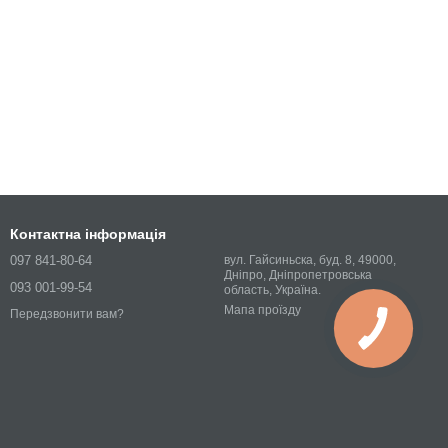
Контактна інформація
097 841-80-64
вул. Гайсиньска, буд. 8, 49000,
Дніпро, Дніпропетровська
093 001-99-54
область, Україна.
Мапа проїзду
Передзвонити вам?