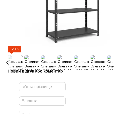
−29%
Новий відгук або коментар