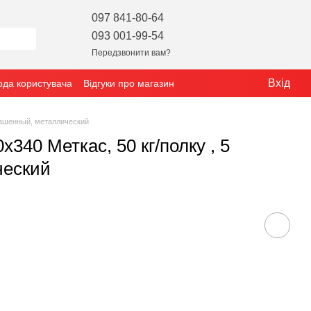
097 841-80-64
093 001-99-54
Передзвонити вам?
Вхід
ода користувача
Відгуки про магазин
крашенный, металлический
340 Меткас, 50 кг/полку , 5
ческий