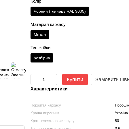
Колір
Чорний (глянець RAL 9005)
Матеріал каркасу
Метал
Тип стійки
розбірна
Купити
Замовити шв
Характеристики
Покриття каркасу
Порошк
Країна виробник
Україна
Крок перестановки ярусу
50
Товщина рами стелажу
0.6