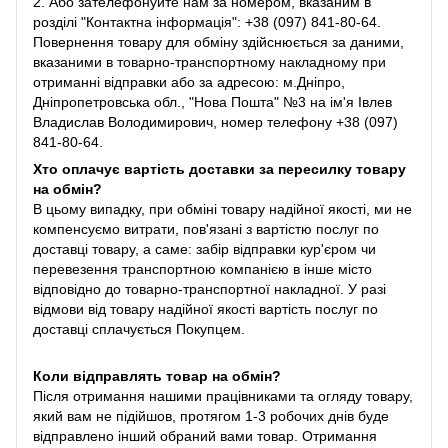
2. Або зателефонуйте нам за номером, вказаним в
розділі "Контактна інформація": +38 (097) 841-80-64.
Повернення товару для обміну здійснюється за даними,
вказаними в товарно-транспортному накладному при
отриманні відправки або за адресою: м.Дніпро,
Дніпропетровська обл., "Нова Пошта" №3 на ім'я Івлев
Владислав Володимирович, номер телефону +38 (097)
841-80-64.
Хто оплачує вартість доставки за пересилку товару
на обмін?
В цьому випадку, при обміні товару надійної якості, ми не
компенсуємо витрати, пов'язані з вартістю послуг по
доставці товару, а саме: забір відправки кур'єром чи
перевезення транспортною компанією в інше місто
відповідно до товарно-транспортної накладної. У разі
відмови від товару надійної якості вартість послуг по
доставці сплачується Покупцем.
Коли відправлять товар на обмін?
Після отримання нашими працівниками та огляду товару,
який вам не підійшов, протягом 1-3 робочих днів буде
відправлено інший обраний вами товар. Отримання