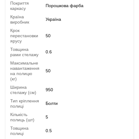
Покриття
Порошкова фарба
каркасу
Країна
Україна
виробник
Крок
перестановки
50
ярусу
Товщина
0.6
рами стелажу
Максимальне
навантаження
50
на полицю
(кг)
Ширина
950
стелажу (см)
Тип кріплення
Болти
полиці
Кількість
5
полиць (шт)
Товщина
0.5
полиці