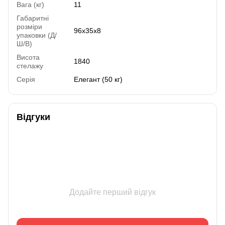
Вага (кг)
11
Габаритні
розміри
96x35x8
упаковки (Д/
Ш/В)
Висота
1840
стелажу
Серія
Елегант (50 кг)
Відгуки
Додайте перший відгук