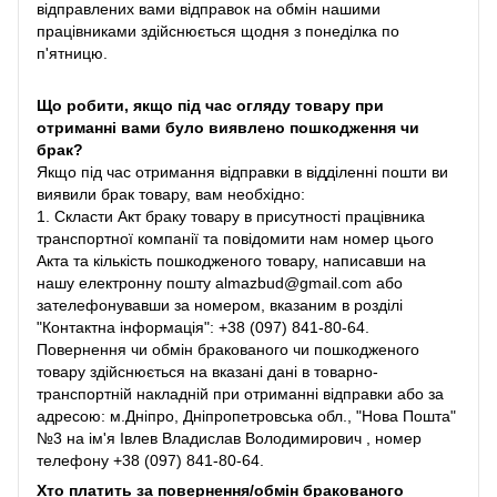
відправлених вами відправок на обмін нашими
працівниками здійснюється щодня з понеділка по
п'ятницю.
Що робити, якщо під час огляду товару при
отриманні вами було виявлено пошкодження чи
брак?
Якщо під час отримання відправки в відділенні пошти ви
виявили брак товару, вам необхідно:
1. Скласти Акт браку товару в присутності працівника
транспортної компанії та повідомити нам номер цього
Акта та кількість пошкодженого товару, написавши на
нашу електронну пошту almazbud@gmail.com або
зателефонувавши за номером, вказаним в розділі
"Контактна інформація": +38 (097) 841-80-64.
Повернення чи обмін бракованого чи пошкодженого
товару здійснюється на вказані дані в товарно-
транспортній накладній при отриманні відправки або за
адресою: м.Дніпро, Дніпропетровська обл., "Нова Пошта"
№3 на ім'я Івлев Владислав Володимирович , номер
телефону +38 (097) 841-80-64.
Хто платить за повернення/обмін бракованого