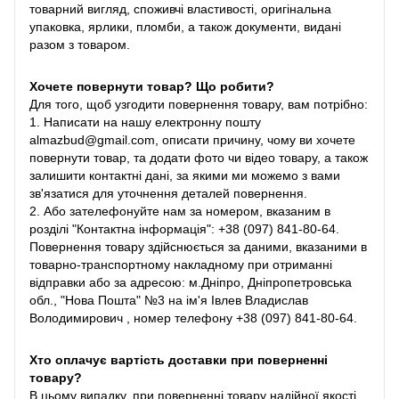
товарний вигляд, споживчі властивості, оригінальна
упаковка, ярлики, пломби, а також документи, видані
разом з товаром.
Хочете повернути товар? Що робити?
Для того, щоб узгодити повернення товару, вам потрібно:
1. Написати на нашу електронну пошту
almazbud@gmail.com, описати причину, чому ви хочете
повернути товар, та додати фото чи відео товару, а також
залишити контактні дані, за якими ми можемо з вами
зв'язатися для уточнення деталей повернення.
2. Або зателефонуйте нам за номером, вказаним в
розділі "Контактна інформація": +38 (097) 841-80-64.
Повернення товару здійснюється за даними, вказаними в
товарно-транспортному накладному при отриманні
відправки або за адресою: м.Дніпро, Дніпропетровська
обл., "Нова Пошта" №3 на ім'я Івлев Владислав
Володимирович , номер телефону +38 (097) 841-80-64.
Хто оплачує вартість доставки при поверненні
товару?
В цьому випадку, при поверненні товару надійної якості,