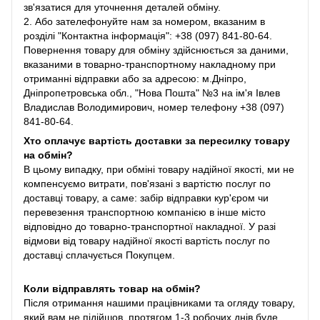
зв'язатися для уточнення деталей обміну.
2. Або зателефонуйте нам за номером, вказаним в
розділі "Контактна інформація": +38 (097) 841-80-64.
Повернення товару для обміну здійснюється за даними,
вказаними в товарно-транспортному накладному при
отриманні відправки або за адресою: м.Дніпро,
Дніпропетровська обл., "Нова Пошта" №3 на ім'я Івлев
Владислав Володимирович, номер телефону +38 (097)
841-80-64.
Хто оплачує вартість доставки за пересилку товару
на обмін?
В цьому випадку, при обміні товару надійної якості, ми не
компенсуємо витрати, пов'язані з вартістю послуг по
доставці товару, а саме: забір відправки кур'єром чи
перевезення транспортною компанією в інше місто
відповідно до товарно-транспортної накладної. У разі
відмови від товару надійної якості вартість послуг по
доставці сплачується Покупцем.
Коли відправлять товар на обмін?
Після отримання нашими працівниками та огляду товару,
який вам не підійшов, протягом 1-3 робочих днів буде