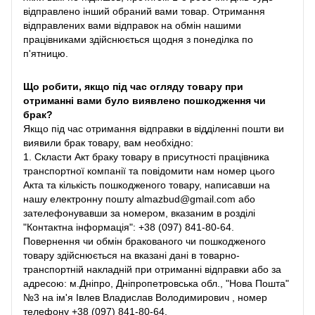
відправлено інший обраний вами товар. Отримання
відправлених вами відправок на обмін нашими
працівниками здійснюється щодня з понеділка по
п'ятницю.
Що робити, якщо під час огляду товару при
отриманні вами було виявлено пошкодження чи
брак?
Якщо під час отримання відправки в відділенні пошти ви
виявили брак товару, вам необхідно:
1. Скласти Акт браку товару в присутності працівника
транспортної компанії та повідомити нам номер цього
Акта та кількість пошкодженого товару, написавши на
нашу електронну пошту almazbud@gmail.com або
зателефонувавши за номером, вказаним в розділі
"Контактна інформація": +38 (097) 841-80-64.
Повернення чи обмін бракованого чи пошкодженого
товару здійснюється на вказані дані в товарно-
транспортній накладній при отриманні відправки або за
адресою: м.Дніпро, Дніпропетровська обл., "Нова Пошта"
№3 на ім'я Івлев Владислав Володимирович , номер
телефону +38 (097) 841-80-64.