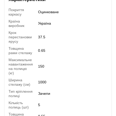
Покриття
Оцинковане
каркасу
Країна
Україна
виробник
Крок
перестановки
37.5
ярусу
Товщина
0.65
рами стелажу
Максимальне
навантаження
150
на полицю
(кг)
Ширина
1000
стелажу (см)
Тип кріплення
Зачепи
полиці
Кількість
5
полиць (шт)
Товщина