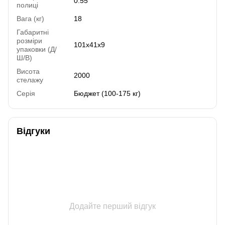
0.55
полиці
Вага (кг)
18
Габаритні
розміри
101х41х9
упаковки (Д/
Ш/В)
Висота
2000
стелажу
Серія
Бюджет (100-175 кг)
Відгуки
Додайте перший відгук