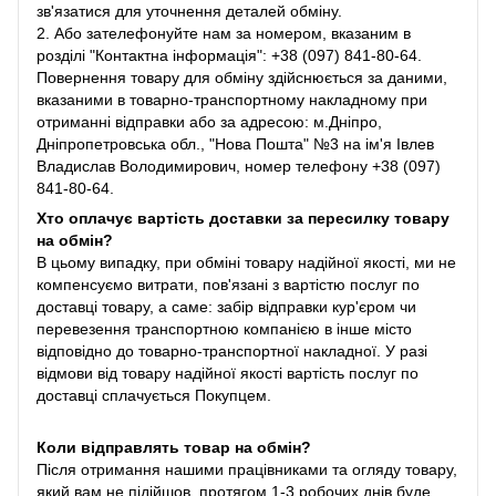
зв'язатися для уточнення деталей обміну.
2. Або зателефонуйте нам за номером, вказаним в
розділі "Контактна інформація": +38 (097) 841-80-64.
Повернення товару для обміну здійснюється за даними,
вказаними в товарно-транспортному накладному при
отриманні відправки або за адресою: м.Дніпро,
Дніпропетровська обл., "Нова Пошта" №3 на ім'я Івлев
Владислав Володимирович, номер телефону +38 (097)
841-80-64.
Хто оплачує вартість доставки за пересилку товару
на обмін?
В цьому випадку, при обміні товару надійної якості, ми не
компенсуємо витрати, пов'язані з вартістю послуг по
доставці товару, а саме: забір відправки кур'єром чи
перевезення транспортною компанією в інше місто
відповідно до товарно-транспортної накладної. У разі
відмови від товару надійної якості вартість послуг по
доставці сплачується Покупцем.
Коли відправлять товар на обмін?
Після отримання нашими працівниками та огляду товару,
який вам не підійшов, протягом 1-3 робочих днів буде