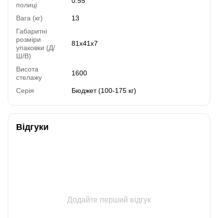
0.55
полиці
Вага (кг)
13
Габаритні
розміри
81х41х7
упаковки (Д/
Ш/В)
Висота
1600
стелажу
Серія
Бюджет (100-175 кг)
Відгуки
Додайте перший відгук