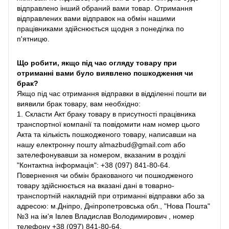
відправлено інший обраний вами товар. Отримання
відправлених вами відправок на обмін нашими
працівниками здійснюється щодня з понеділка по
п'ятницю.
Що робити, якщо під час огляду товару при
отриманні вами було виявлено пошкодження чи
брак?
Якщо під час отримання відправки в відділенні пошти ви
виявили брак товару, вам необхідно:
1. Скласти Акт браку товару в присутності працівника
транспортної компанії та повідомити нам номер цього
Акта та кількість пошкодженого товару, написавши на
нашу електронну пошту almazbud@gmail.com або
зателефонувавши за номером, вказаним в розділі
"Контактна інформація": +38 (097) 841-80-64.
Повернення чи обмін бракованого чи пошкодженого
товару здійснюється на вказані дані в товарно-
транспортній накладній при отриманні відправки або за
адресою: м.Дніпро, Дніпропетровська обл., "Нова Пошта"
№3 на ім'я Івлев Владислав Володимирович , номер
телефону +38 (097) 841-80-64.