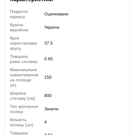
Покриття
Оцинковане
каркасу
Країна
Україна
виробник
Крок
перестановки
37.5
ярусу
Товщина
0.65
рами стелажу
Максимальне
навантаження
150
на полицю
(кг)
Ширина
800
стелажу (см)
Тип кріплення
Зачепи
полиці
Кількість
4
полиць (шт)
Товщина