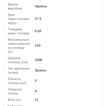
Країна
Україна
виробник
Крок
перестановки
37.5
ярусу
Товщина
0.65
рами стелажу
Максимальне
навантаження
150
на полицю
(кг)
Ширина
1000
стелажу (см)
Тип кріплення
Зачепи
полиці
Кількість
5
полиць (шт)
Товщина
4
полиці
Вага (кг)
21
Габаритні