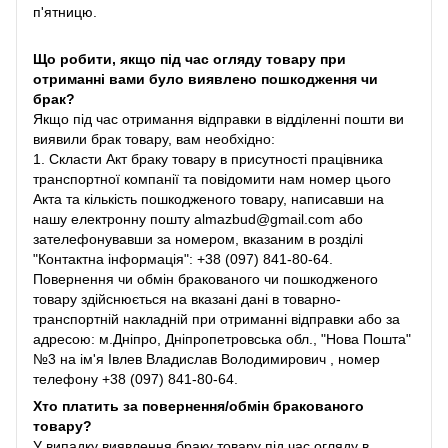
п'ятницю.
Що робити, якщо під час огляду товару при
отриманні вами було виявлено пошкодження чи
брак?
Якщо під час отримання відправки в відділенні пошти ви
виявили брак товару, вам необхідно:
1. Скласти Акт браку товару в присутності працівника
транспортної компанії та повідомити нам номер цього
Акта та кількість пошкодженого товару, написавши на
нашу електронну пошту almazbud@gmail.com або
зателефонувавши за номером, вказаним в розділі
"Контактна інформація": +38 (097) 841-80-64.
Повернення чи обмін бракованого чи пошкодженого
товару здійснюється на вказані дані в товарно-
транспортній накладній при отриманні відправки або за
адресою: м.Дніпро, Дніпропетровська обл., "Нова Пошта"
№3 на ім'я Івлев Владислав Володимирович , номер
телефону +38 (097) 841-80-64.
Хто платить за повернення/обмін бракованого
товару?
У випадку виявлення браку товару під час огляду в