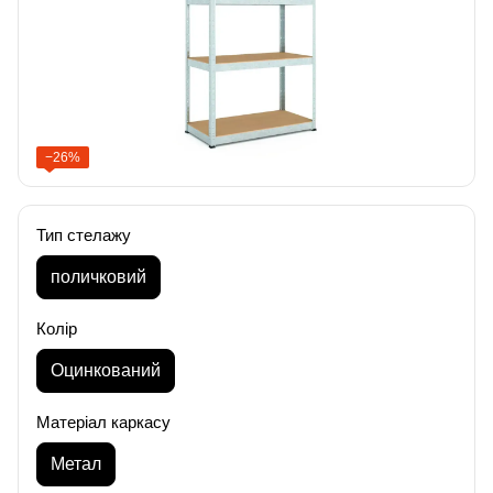
−26%
Тип стелажу
поличковий
Колір
Оцинкований
Матеріал каркасу
Метал