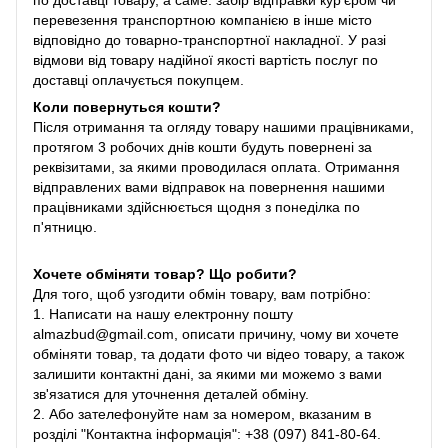
по доставці товару, а саме: забір відправки кур'єром чи
перевезення транспортною компанією в інше місто
відповідно до товарно-транспортної накладної. У разі
відмови від товару надійної якості вартість послуг по
доставці оплачується покупцем.
Коли повернуться кошти?
Після отримання та огляду товару нашими працівниками,
протягом 3 робочих днів кошти будуть повернені за
реквізитами, за якими проводилася оплата. Отримання
відправлених вами відправок на повернення нашими
працівниками здійснюється щодня з понеділка по
п'ятницю.
Хочете обміняти товар? Що робити?
Для того, щоб узгодити обмін товару, вам потрібно:
1. Написати на нашу електронну пошту
almazbud@gmail.com, описати причину, чому ви хочете
обміняти товар, та додати фото чи відео товару, а також
залишити контактні дані, за якими ми можемо з вами
зв'язатися для уточнення деталей обміну.
2. Або зателефонуйте нам за номером, вказаним в
розділі "Контактна інформація": +38 (097) 841-80-64.