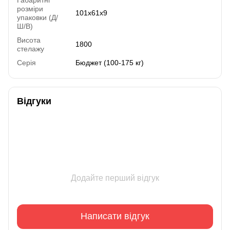
розміри
101х61х9
упаковки (Д/
Ш/В)
Висота
1800
стелажу
Серія
Бюджет (100-175 кг)
Відгуки
Додайте перший відгук
Написати відгук