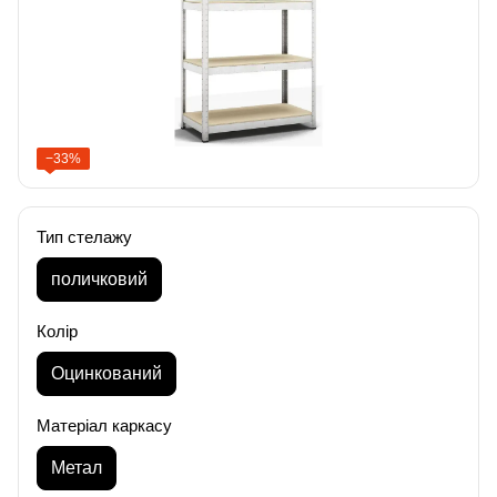
−33%
Тип стелажу
поличковий
Колір
Оцинкований
Матеріал каркасу
Метал