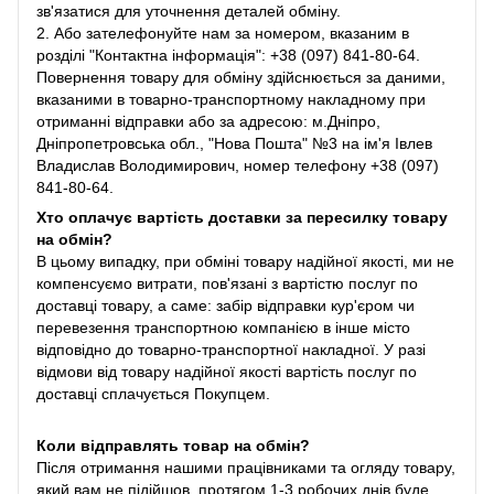
зв'язатися для уточнення деталей обміну.
2. Або зателефонуйте нам за номером, вказаним в
розділі "Контактна інформація": +38 (097) 841-80-64.
Повернення товару для обміну здійснюється за даними,
вказаними в товарно-транспортному накладному при
отриманні відправки або за адресою: м.Дніпро,
Дніпропетровська обл., "Нова Пошта" №3 на ім'я Івлев
Владислав Володимирович, номер телефону +38 (097)
841-80-64.
Хто оплачує вартість доставки за пересилку товару
на обмін?
В цьому випадку, при обміні товару надійної якості, ми не
компенсуємо витрати, пов'язані з вартістю послуг по
доставці товару, а саме: забір відправки кур'єром чи
перевезення транспортною компанією в інше місто
відповідно до товарно-транспортної накладної. У разі
відмови від товару надійної якості вартість послуг по
доставці сплачується Покупцем.
Коли відправлять товар на обмін?
Після отримання нашими працівниками та огляду товару,
який вам не підійшов, протягом 1-3 робочих днів буде