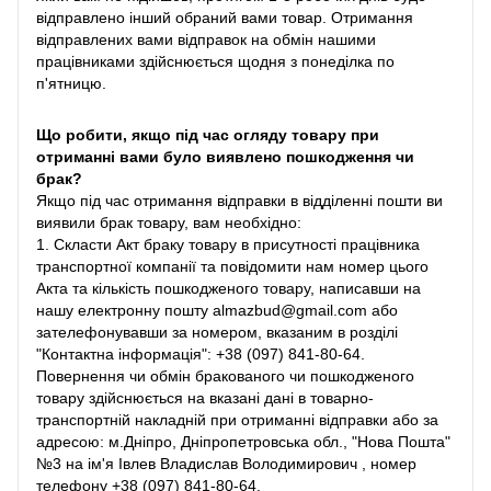
відправлено інший обраний вами товар. Отримання
відправлених вами відправок на обмін нашими
працівниками здійснюється щодня з понеділка по
п'ятницю.
Що робити, якщо під час огляду товару при
отриманні вами було виявлено пошкодження чи
брак?
Якщо під час отримання відправки в відділенні пошти ви
виявили брак товару, вам необхідно:
1. Скласти Акт браку товару в присутності працівника
транспортної компанії та повідомити нам номер цього
Акта та кількість пошкодженого товару, написавши на
нашу електронну пошту almazbud@gmail.com або
зателефонувавши за номером, вказаним в розділі
"Контактна інформація": +38 (097) 841-80-64.
Повернення чи обмін бракованого чи пошкодженого
товару здійснюється на вказані дані в товарно-
транспортній накладній при отриманні відправки або за
адресою: м.Дніпро, Дніпропетровська обл., "Нова Пошта"
№3 на ім'я Івлев Владислав Володимирович , номер
телефону +38 (097) 841-80-64.