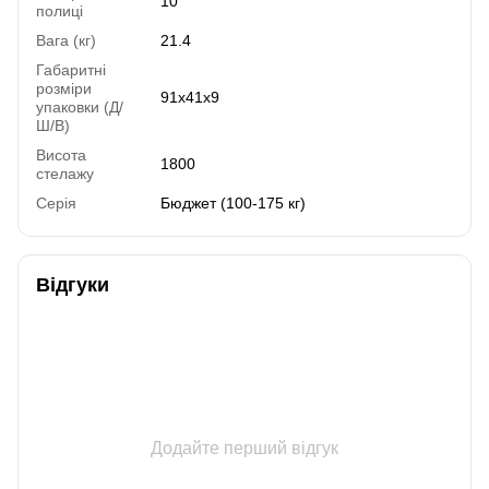
10
полиці
Вага (кг)
21.4
Габаритні
розміри
91х41х9
упаковки (Д/
Ш/В)
Висота
1800
стелажу
Серія
Бюджет (100-175 кг)
Відгуки
Додайте перший відгук