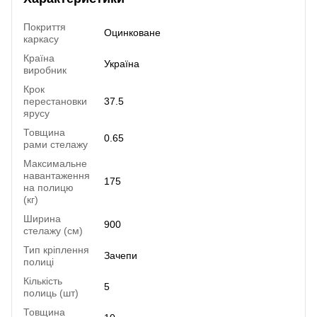
Покриття
Оцинковане
каркасу
Країна
Україна
виробник
Крок
перестановки
37.5
ярусу
Товщина
0.65
рами стелажу
Максимальне
навантаження
175
на полицю
(кг)
Ширина
900
стелажу (см)
Тип кріплення
Зачепи
полиці
Кількість
5
полиць (шт)
Товщина