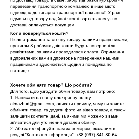
по доставці товару, а саме: забір відправки кур'єром чи
перевезення транспортною компанією в інше місто
відповідно до товарно-транспортної накладної. У разі
відмови від товару надійної якості вартість послуг по
доставці оплачується покупцем.
Коли повернуться кошти?
Після отримання та огляду товару нашими працівниками,
протягом 3 робочих днів кошти будуть повернені за
реквізитами, за якими проводилася оплата. Отримання
відправлених вами відправок на повернення нашими
працівниками здійснюється щодня з понеділка по
п'ятницю.
Хочете обміняти товар? Що робити?
Для того, щоб узгодити обмін товару, вам потрібно:
1. Написати на нашу електронну пошту
almazbud@gmail.com, описати причину, чому ви хочете
обміняти товар, та додати фото чи відео товару, а також
залишити контактні дані, за якими ми можемо з вами
зв'язатися для уточнення деталей обміну.
2. Або зателефонуйте нам за номером, вказаним в
розділі "Контактна інформація": +38 (097) 841-80-64.