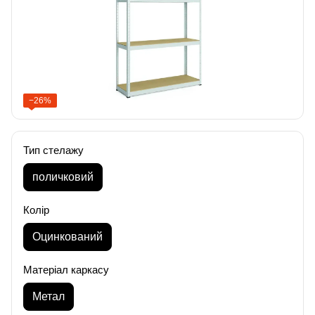
−26%
Тип стелажу
поличковий
Колір
Оцинкований
Матеріал каркасу
Метал