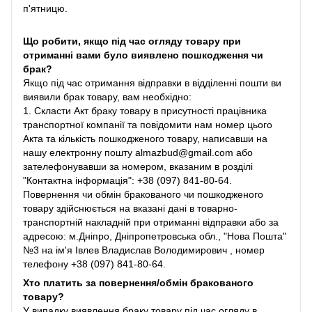
п'ятницю.
Що робити, якщо під час огляду товару при
отриманні вами було виявлено пошкодження чи
брак?
Якщо під час отримання відправки в відділенні пошти ви
виявили брак товару, вам необхідно:
1. Скласти Акт браку товару в присутності працівника
транспортної компанії та повідомити нам номер цього
Акта та кількість пошкодженого товару, написавши на
нашу електронну пошту almazbud@gmail.com або
зателефонувавши за номером, вказаним в розділі
"Контактна інформація": +38 (097) 841-80-64.
Повернення чи обмін бракованого чи пошкодженого
товару здійснюється на вказані дані в товарно-
транспортній накладній при отриманні відправки або за
адресою: м.Дніпро, Дніпропетровська обл., "Нова Пошта"
№3 на ім'я Івлев Владислав Володимирович , номер
телефону +38 (097) 841-80-64.
Хто платить за повернення/обмін бракованого
товару?
У випадку виявлення браку товару під час огляду в