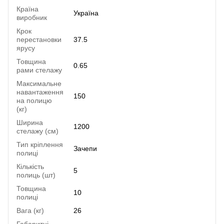
Країна
Україна
виробник
Крок
перестановки
37.5
ярусу
Товщина
0.65
рами стелажу
Максимальне
навантаження
150
на полицю
(кг)
Ширина
1200
стелажу (см)
Тип кріплення
Зачепи
полиці
Кількість
5
полиць (шт)
Товщина
10
полиці
Вага (кг)
26
Габаритні