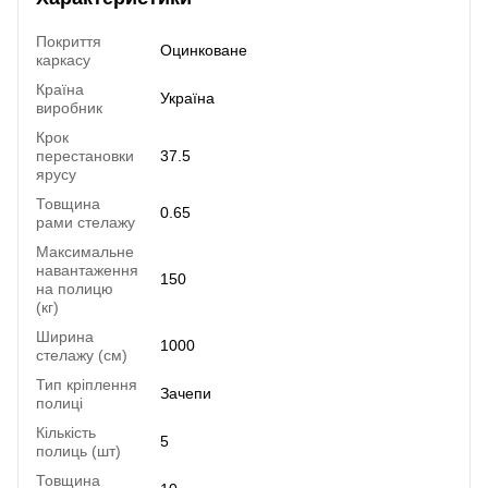
Покриття
Оцинковане
каркасу
Країна
Україна
виробник
Крок
перестановки
37.5
ярусу
Товщина
0.65
рами стелажу
Максимальне
навантаження
150
на полицю
(кг)
Ширина
1000
стелажу (см)
Тип кріплення
Зачепи
полиці
Кількість
5
полиць (шт)
Товщина