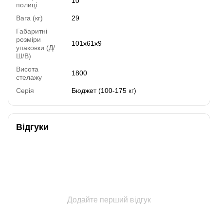
10
полиці
Вага (кг)
29
Габаритні
розміри
101х61х9
упаковки (Д/
Ш/В)
Висота
1800
стелажу
Серія
Бюджет (100-175 кг)
Відгуки
Додайте перший відгук