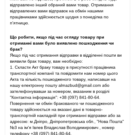
відправлено інший обраний вами товар. Отримання
відправлених вами відправок на обмін нашими
працівниками здійснюється щодня з понеділка по
п'ятницю.
Що робити, якщо під час огляду товару при
отриманні вами було виявлено пошкодження чи
брак?
Якщо під час отримання відправки в відділенні пошти ви
виявили брак товару, вам необхідно:
1. Скласти Акт браку товару в присутності працівника
транспортної компанії та повідомити нам номер цього
Акта та кількість пошкодженого товару, написавши на
нашу електронну пошту almazbud@gmail.com або
зателефонувавши за номером, вказаним в розділі
"Контактна інформація": +38 (097) 841-80-64.
Повернення чи обмін бракованого чи пошкодженого
товару здійснюється на вказані дані в товарно-
транспортній накладній при отриманні відправки або за
адресою: м.Дніпро, Дніпропетровська обл., "Нова Пошта"
№3 на ім'я Івлев Владислав Володимирович , номер
телефону +38 (097) 841-80-64.