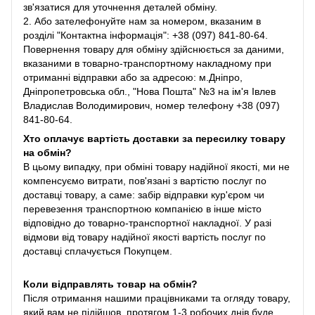
зв'язатися для уточнення деталей обміну.
2. Або зателефонуйте нам за номером, вказаним в
розділі "Контактна інформація": +38 (097) 841-80-64.
Повернення товару для обміну здійснюється за даними,
вказаними в товарно-транспортному накладному при
отриманні відправки або за адресою: м.Дніпро,
Дніпропетровська обл., "Нова Пошта" №3 на ім'я Івлев
Владислав Володимирович, номер телефону +38 (097)
841-80-64.
Хто оплачує вартість доставки за пересилку товару
на обмін?
В цьому випадку, при обміні товару надійної якості, ми не
компенсуємо витрати, пов'язані з вартістю послуг по
доставці товару, а саме: забір відправки кур'єром чи
перевезення транспортною компанією в інше місто
відповідно до товарно-транспортної накладної. У разі
відмови від товару надійної якості вартість послуг по
доставці сплачується Покупцем.
Коли відправлять товар на обмін?
Після отримання нашими працівниками та огляду товару,
який вам не підійшов, протягом 1-3 робочих днів буде