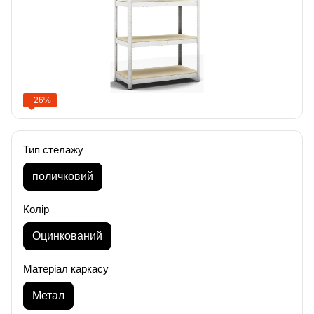
−26%
Тип стелажу
поличковий
Колір
Оцинкований
Матеріал каркасу
Метал