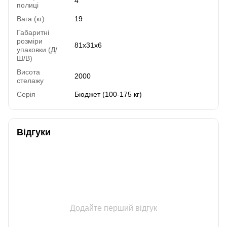
4
полиці
Вага (кг)
19
Габаритні
розміри
81х31х6
упаковки (Д/
Ш/В)
Висота
2000
стелажу
Серія
Бюджет (100-175 кг)
Відгуки
Додайте перший відгук