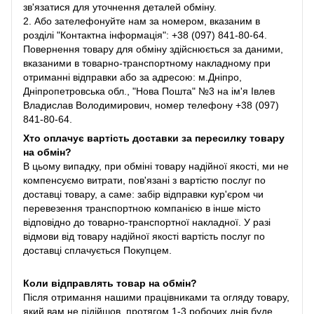
зв'язатися для уточнення деталей обміну.
2. Або зателефонуйте нам за номером, вказаним в
розділі "Контактна інформація": +38 (097) 841-80-64.
Повернення товару для обміну здійснюється за даними,
вказаними в товарно-транспортному накладному при
отриманні відправки або за адресою: м.Дніпро,
Дніпропетровська обл., "Нова Пошта" №3 на ім'я Івлев
Владислав Володимирович, номер телефону +38 (097)
841-80-64.
Хто оплачує вартість доставки за пересилку товару
на обмін?
В цьому випадку, при обміні товару надійної якості, ми не
компенсуємо витрати, пов'язані з вартістю послуг по
доставці товару, а саме: забір відправки кур'єром чи
перевезення транспортною компанією в інше місто
відповідно до товарно-транспортної накладної. У разі
відмови від товару надійної якості вартість послуг по
доставці сплачується Покупцем.
Коли відправлять товар на обмін?
Після отримання нашими працівниками та огляду товару,
який вам не підійшов, протягом 1-3 робочих днів буде