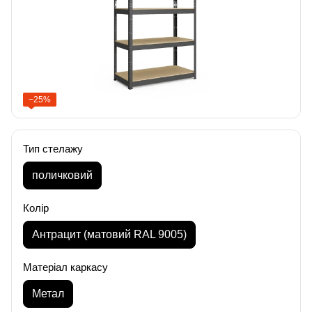
−25%
Тип стелажу
поличковий
Колір
Антрацит (матовий RAL 9005)
Матеріал каркасу
Метал