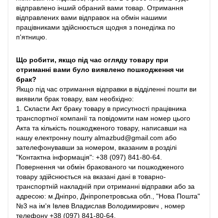
відправлено інший обраний вами товар. Отримання
відправлених вами відправок на обмін нашими
працівниками здійснюється щодня з понеділка по
п'ятницю.
Що робити, якщо під час огляду товару при
отриманні вами було виявлено пошкодження чи
брак?
Якщо під час отримання відправки в відділенні пошти ви
виявили брак товару, вам необхідно:
1. Скласти Акт браку товару в присутності працівника
транспортної компанії та повідомити нам номер цього
Акта та кількість пошкодженого товару, написавши на
нашу електронну пошту almazbud@gmail.com або
зателефонувавши за номером, вказаним в розділі
"Контактна інформація": +38 (097) 841-80-64.
Повернення чи обмін бракованого чи пошкодженого
товару здійснюється на вказані дані в товарно-
транспортній накладній при отриманні відправки або за
адресою: м.Дніпро, Дніпропетровська обл., "Нова Пошта"
№3 на ім'я Івлев Владислав Володимирович , номер
телефону +38 (097) 841-80-64.