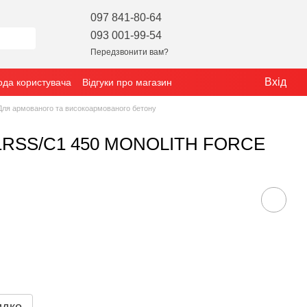
097 841-80-64
093 001-99-54
Передзвонити вам?
Вхід
ода користувача
Відгуки про магазин
Для армованого та високоармованого бетону
1A1RSS/C1 450 MONOLITH FORCE