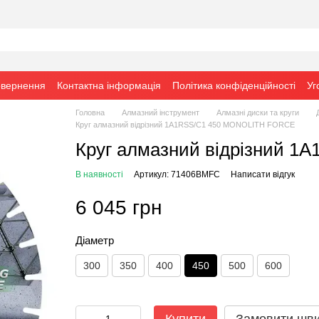
овернення
Контактна інформація
Політика конфіденційності
Уг
Головна
Алмазний інструмент
Алмазні диски та круги
Круг алмазний вiдрiзний 1A1RSS/C1 450 MONOLITH FORCE
Круг алмазний вiдрiзний 
В наявності
Артикул: 71406BMFC
Написати відгук
6 045 грн
Діаметр
300
350
400
450
500
600