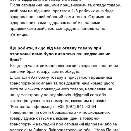
Після отримання нашими працівниками та огляду товару,
який вам не підійшов, протягом 1-3 робочих днів буде
відправлено інший обраний вами товар. Отримання
відправлених вами відправок на обмін нашими
працівниками здійснюється щодня з понеділка по
п'ятницю.
Що робити, якщо під час огляду товару при
отриманні вами було виявлено пошкодження чи
брак?
Якщо під час отримання відправки в відділенні пошти ви
виявили брак товару, вам необхідно:
1. Скласти Акт браку товару в присутності працівника
транспортної компанії та повідомити нам номер цього
Акта та кількість пошкодженого товару, написавши на
нашу електронну пошту almazbud@gmail.com або
зателефонувавши за номером, вказаним в розділі
"Контактна інформація": +38 (097) 841-80-64.
Повернення чи обмін бракованого чи пошкодженого
товару здійснюється на вказані дані в товарно-
транспортній накладній при отриманні відправки або за
адресою: м.Дніпро, Дніпропетровська обл., "Нова Пошта"