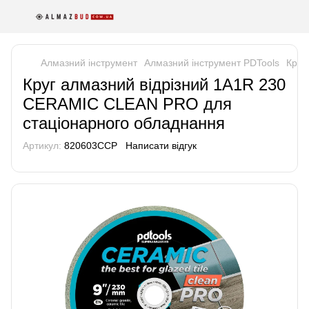
Алмазний інструмент
Алмазний інструмент PDTools
Круг
Круг алмазний вiдрiзний 1A1R 230
СERAMIC CLEAN PRO для
стаціонарного обладнання
Артикул:
820603CCP
Написати відгук