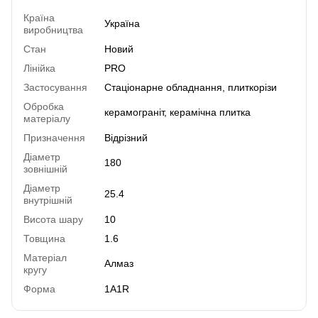
Країна
Україна
виробництва
Стан
Новий
Лінійка
PRO
Застосування
Стаціонарне обладнання, плиткорізи
Обробка
керамограніт, керамічна плитка
матеріалу
Призначення
Відрізний
Діаметр
180
зовнішній
Діаметр
25.4
внутрішній
Висота шару
10
Товщина
1.6
Матеріал
Алмаз
кругу
Форма
1A1R