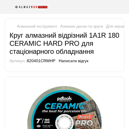
Алмазний інструмент
Алмазні диски та круги
Для кераміч
Круг алмазний вiдрiзний 1A1R 180
CERAMIC HARD PRO для
стаціонарного обладнання
Артикул:
820401CRMHP
Написати відгук