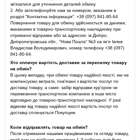
зв'язатися для уточнення деталей обміну.
2. Або зателефонуйте нам за номером, вказаним в
розділі "Контактна інформація": +38 (097) 841-80-64.
Повернення товару для обміну здійснюється за даними,
вказаними в товарно-транспортному накладному при
отриманні відправки або за адресою: м.Дніпро,
Дніпропетровська обл., "Нова Пошта" №3 на ім'я Івлев
Владислав Володимирович, номер телефону +38 (097)
841-80-64.
Хто оплачує вартість доставки за пересилку товару
на обмін?
В цьому випадку, при обміні товару надійної якості, ми не
компенсуємо витрати, пов'язані з вартістю послуг по
доставці товару, а саме: забір відправки кур'єром чи
перевезення транспортною компанією в інше місто
відповідно до товарно-транспортної накладної. У разі
відмови від товару надійної якості вартість послуг по
доставці сплачується Покупцем.
Коли відправлять товар на обмін?
Після отримання нашими працівниками та огляду товару,
який вам не підійшов, протягом 1-3 робочих днів буде