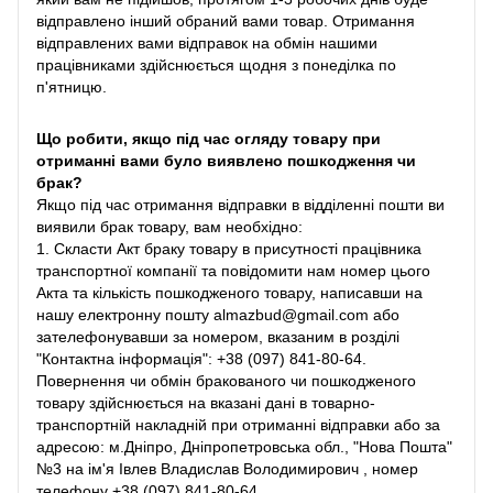
відправлено інший обраний вами товар. Отримання
відправлених вами відправок на обмін нашими
працівниками здійснюється щодня з понеділка по
п'ятницю.
Що робити, якщо під час огляду товару при
отриманні вами було виявлено пошкодження чи
брак?
Якщо під час отримання відправки в відділенні пошти ви
виявили брак товару, вам необхідно:
1. Скласти Акт браку товару в присутності працівника
транспортної компанії та повідомити нам номер цього
Акта та кількість пошкодженого товару, написавши на
нашу електронну пошту almazbud@gmail.com або
зателефонувавши за номером, вказаним в розділі
"Контактна інформація": +38 (097) 841-80-64.
Повернення чи обмін бракованого чи пошкодженого
товару здійснюється на вказані дані в товарно-
транспортній накладній при отриманні відправки або за
адресою: м.Дніпро, Дніпропетровська обл., "Нова Пошта"
№3 на ім'я Івлев Владислав Володимирович , номер
телефону +38 (097) 841-80-64.