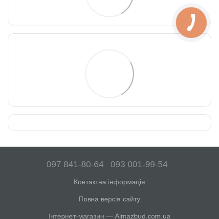
097 841-80-64
093 001-99-54
Контактна інформація
Повна версія сайту
Інтернет-магазин — Almazbud.com.ua