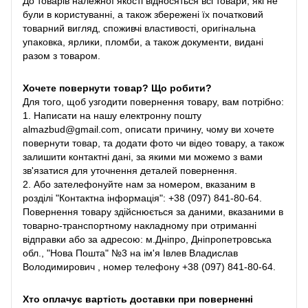
До товарів належної якості відносяться всі товари, які не
були в користуванні, а також збережені їх початковий
товарний вигляд, споживчі властивості, оригінальна
упаковка, ярлики, пломби, а також документи, видані
разом з товаром.
Хочете повернути товар? Що робити?
Для того, щоб узгодити повернення товару, вам потрібно:
1. Написати на нашу електронну пошту
almazbud@gmail.com, описати причину, чому ви хочете
повернути товар, та додати фото чи відео товару, а також
залишити контактні дані, за якими ми можемо з вами
зв'язатися для уточнення деталей повернення.
2. Або зателефонуйте нам за номером, вказаним в
розділі "Контактна інформація": +38 (097) 841-80-64.
Повернення товару здійснюється за даними, вказаними в
товарно-транспортному накладному при отриманні
відправки або за адресою: м.Дніпро, Дніпропетровська
обл., "Нова Пошта" №3 на ім'я Івлев Владислав
Володимирович , номер телефону +38 (097) 841-80-64.
Хто оплачує вартість доставки при поверненні