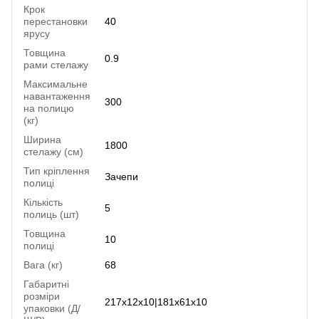
Крок
перестановки
40
ярусу
Товщина
0.9
рами стелажу
Максимальне
навантаження
300
на полицю
(кг)
Ширина
1800
стелажу (см)
Тип кріплення
Зачепи
полиці
Кількість
5
полиць (шт)
Товщина
10
полиці
Вага (кг)
68
Габаритні
розміри
217x12x10|181x61x10
упаковки (Д/