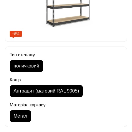
−8%
Тип стелажу
поличковий
Колір
Антрацит (матовий RAL 9005)
Матеріал каркасу
Метал