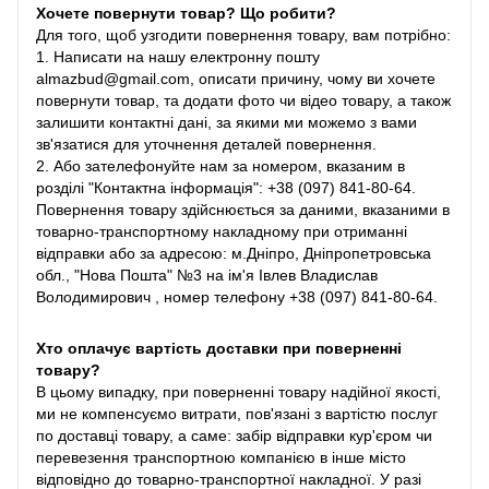
Хочете повернути товар? Що робити?
Для того, щоб узгодити повернення товару, вам потрібно:
1. Написати на нашу електронну пошту
almazbud@gmail.com, описати причину, чому ви хочете
повернути товар, та додати фото чи відео товару, а також
залишити контактні дані, за якими ми можемо з вами
зв'язатися для уточнення деталей повернення.
2. Або зателефонуйте нам за номером, вказаним в
розділі "Контактна інформація": +38 (097) 841-80-64.
Повернення товару здійснюється за даними, вказаними в
товарно-транспортному накладному при отриманні
відправки або за адресою: м.Дніпро, Дніпропетровська
обл., "Нова Пошта" №3 на ім'я Івлев Владислав
Володимирович , номер телефону +38 (097) 841-80-64.
Хто оплачує вартість доставки при поверненні
товару?
В цьому випадку, при поверненні товару надійної якості,
ми не компенсуємо витрати, пов'язані з вартістю послуг
по доставці товару, а саме: забір відправки кур'єром чи
перевезення транспортною компанією в інше місто
відповідно до товарно-транспортної накладної. У разі