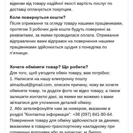
відмови від товару надійної якості вартість послуг по
доставці оплачується покупцем.
Коли повернуться кошти?
Після отримання та огляду товару нашими працівниками,
протягом 3 робочих днів кошти будуть повернені за
реквізитами, за якими проводилася оплата. Отримання
відправлених вами відправок на повернення нашими
працівниками здійснюється щодня з понеділка по
п'ятницю.
Хочете обміняти товар? Що робити?
Для того, щоб узгодити обмін товару, вам потрібно:
1. Написати на нашу електронну пошту
almazbud@gmail.com, описати причину, чому ви хочете
обміняти товар, та додати фото чи відео товару, а також
залишити контактні дані, за якими ми можемо з вами
зв'язатися для уточнення деталей обміну.
2. Або зателефонуйте нам за номером, вказаним в
розділі "Контактна інформація": +38 (097) 841-80-64.
Повернення товару для обміну здійснюється за даними,
вказаними в товарно-транспортному накладному при
отриманні відправки або за адресою: м.Дніпро,