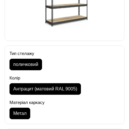
Тип стелажу
поличковий
Колір
Антрацит (матовий RAL 9005)
Матеріал каркасу
Метал