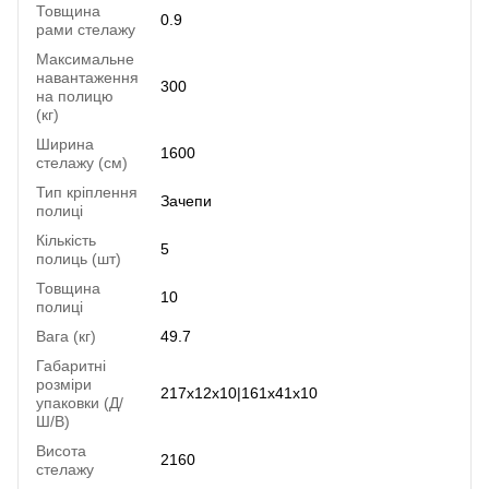
Товщина
0.9
рами стелажу
Максимальне
навантаження
300
на полицю
(кг)
Ширина
1600
стелажу (см)
Тип кріплення
Зачепи
полиці
Кількість
5
полиць (шт)
Товщина
10
полиці
Вага (кг)
49.7
Габаритні
розміри
217х12х10|161х41х10
упаковки (Д/
Ш/В)
Висота
2160
стелажу