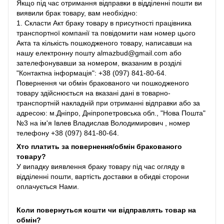
Якщо під час отримання відправки в відділенні пошти ви
виявили брак товару, вам необхідно:
1. Скласти Акт браку товару в присутності працівника
транспортної компанії та повідомити нам номер цього
Акта та кількість пошкодженого товару, написавши на
нашу електронну пошту almazbud@gmail.com або
зателефонувавши за номером, вказаним в розділі
"Контактна інформація": +38 (097) 841-80-64.
Повернення чи обмін бракованого чи пошкодженого
товару здійснюється на вказані дані в товарно-
транспортній накладній при отриманні відправки або за
адресою: м.Дніпро, Дніпропетровська обл., "Нова Пошта"
№3 на ім'я Івлев Владислав Володимирович , номер
телефону +38 (097) 841-80-64.
Хто платить за повернення/обмін бракованого
товару?
У випадку виявлення браку товару під час огляду в
відділенні пошти, вартість доставки в обидві сторони
оплачується Нами.
Коли повернуться кошти чи відправлять товар на
обмін?