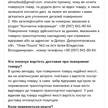
almazbud@gmail.com, описати причину, чому ви хочете
повернути товар, та додати фото чи відео товару, а також
залишити контактні дані, за якими ми можемо з вами
зв'язатися для уточнення деталей повернення.
2. Або зателефонуйте нам за номером, вказаним в
розділі "Контактна інформація": +38 (097) 841-80-64.
Повернення товару здійснюється за даними, вказаними в
товарно-транспортному накладному при отриманні
відправки або за адресою: м.Дніпро, Дніпропетровська
обл., "Нова Пошта" №3 на ім'я Івлев Владислав
Володимирович , номер телефону +38 (097) 841-80-64.
Хто оплачує вартість доставки при поверненні
товару?
В цьому випадку, при поверненні товару надійної якості,
ми не компенсуємо витрати, пов'язані з вартістю послуг
по доставці товару, а саме: забір відправки кур'єром чи
перевезення транспортною компанією в інше місто
відповідно до товарно-транспортної накладної. У разі
відмови від товару надійної якості вартість послуг по
доставці оплачується покупцем.
Коли повернуться кошти?