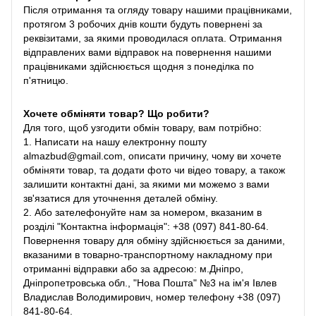
Після отримання та огляду товару нашими працівниками,
протягом 3 робочих днів кошти будуть повернені за
реквізитами, за якими проводилася оплата. Отримання
відправлених вами відправок на повернення нашими
працівниками здійснюється щодня з понеділка по
п'ятницю.
Хочете обміняти товар? Що робити?
Для того, щоб узгодити обмін товару, вам потрібно:
1. Написати на нашу електронну пошту
almazbud@gmail.com, описати причину, чому ви хочете
обміняти товар, та додати фото чи відео товару, а також
залишити контактні дані, за якими ми можемо з вами
зв'язатися для уточнення деталей обміну.
2. Або зателефонуйте нам за номером, вказаним в
розділі "Контактна інформація": +38 (097) 841-80-64.
Повернення товару для обміну здійснюється за даними,
вказаними в товарно-транспортному накладному при
отриманні відправки або за адресою: м.Дніпро,
Дніпропетровська обл., "Нова Пошта" №3 на ім'я Івлев
Владислав Володимирович, номер телефону +38 (097)
841-80-64.