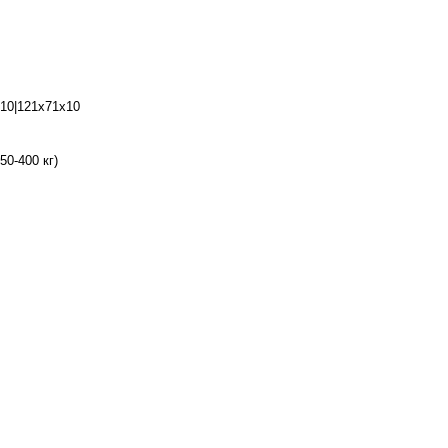
10|121х71х10
50-400 кг)