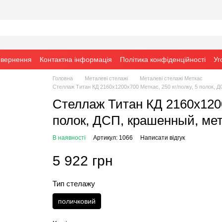
овернення
Контактна інформація
Політика конфіденційності
Уг
Головна
Металеві стелажі
Металеві стелажі Меткас
Стеллаж Титан КД 2160х1200х700 Меткас, 250 кг/полку, 5 полок, 
Стеллаж Титан КД 2160х1200х
полок, ДСП, крашенный, ме
В наявності
Артикул: 1066
Написати відгук
5 922 грн
Тип стелажу
поличковий