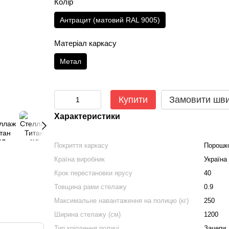
Колір
Антрацит (матовий RAL 9005)
Матеріал каркасу
Метал
Купити
Замовити шв
Характеристики
Покриття каркасу
Порошк
Країна виробник
Україна
Крок перестановки ярусу
40
Товщина рами стелажу
0.9
Максимальне навантаження на полицю (кг)
250
Ширина стелажу (см)
1200
Тип кріплення полиці
Зачепи