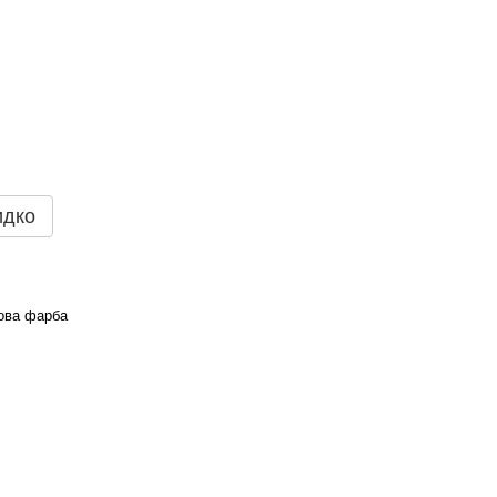
идко
ова фарба