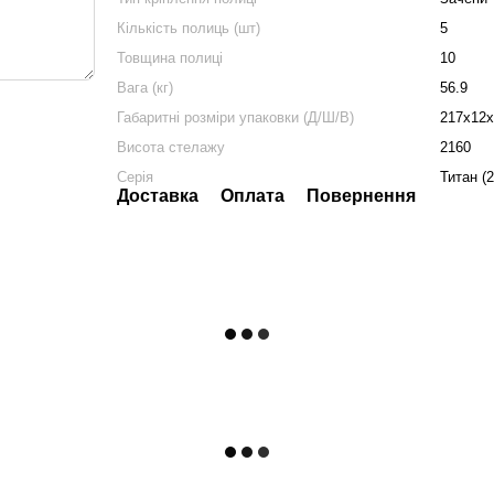
Кількість полиць (шт)
5
Товщина полиці
10
Вага (кг)
56.9
Габаритні розміри упаковки (Д/Ш/В)
217х12х
Висота стелажу
2160
Серія
Титан (2
Доставка
Оплата
Повернення