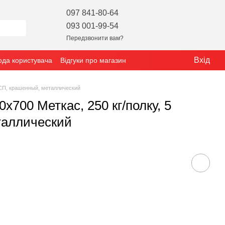
097 841-80-64
093 001-99-54
Передзвонити вам?
Вхід
ода користувача
Відгуки про магазин
ДСП, крашенный, металлический
700 Меткас, 250 кг/полку, 5
таллический