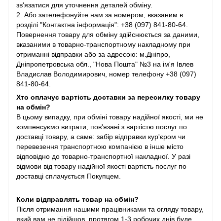
зв'язатися для уточнення деталей обміну.
2. Або зателефонуйте нам за номером, вказаним в
розділі "Контактна інформація": +38 (097) 841-80-64.
Повернення товару для обміну здійснюється за даними,
вказаними в товарно-транспортному накладному при
отриманні відправки або за адресою: м.Дніпро,
Дніпропетровська обл., "Нова Пошта" №3 на ім'я Івлев
Владислав Володимирович, номер телефону +38 (097)
841-80-64.
Хто оплачує вартість доставки за пересилку товару
на обмін?
В цьому випадку, при обміні товару надійної якості, ми не
компенсуємо витрати, пов'язані з вартістю послуг по
доставці товару, а саме: забір відправки кур'єром чи
перевезення транспортною компанією в інше місто
відповідно до товарно-транспортної накладної. У разі
відмови від товару надійної якості вартість послуг по
доставці сплачується Покупцем.
Коли відправлять товар на обмін?
Після отримання нашими працівниками та огляду товару,
який вам не підійшов, протягом 1-3 робочих днів буде