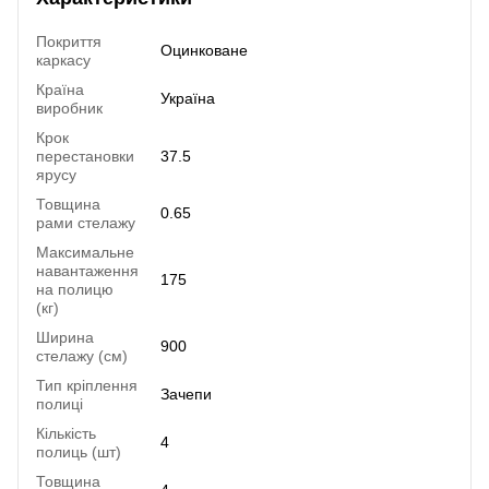
Покриття
Оцинковане
каркасу
Країна
Україна
виробник
Крок
перестановки
37.5
ярусу
Товщина
0.65
рами стелажу
Максимальне
навантаження
175
на полицю
(кг)
Ширина
900
стелажу (см)
Тип кріплення
Зачепи
полиці
Кількість
4
полиць (шт)
Товщина