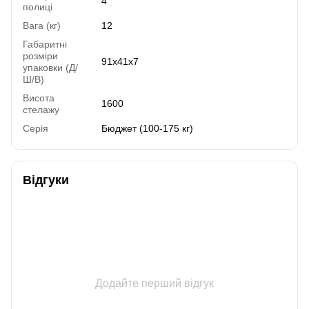
4
полиці
Вага (кг)
12
Габаритні
розміри
91х41х7
упаковки (Д/
Ш/В)
Висота
1600
стелажу
Серія
Бюджет (100-175 кг)
Відгуки
Додайте перший відгук