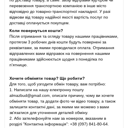
по доставці товару, а саме: забір відправки кур'єром чи
перевезення транспортною компанією в інше місто
відповідно до товарно-транспортної накладної. У разі
відмови від товару надійної якості вартість послуг по
доставці оплачується покупцем.
Коли повернуться кошти?
Після отримання та огляду товару нашими працівниками,
протягом 3 робочих днів кошти будуть повернені за
реквізитами, за якими проводилася оплата. Отримання
відправлених вами відправок на повернення нашими
працівниками здійснюється щодня з понеділка по
п'ятницю.
Хочете обміняти товар? Що робити?
Для того, щоб узгодити обмін товару, вам потрібно:
1. Написати на нашу електронну пошту
almazbud@gmail.com, описати причину, чому ви хочете
обміняти товар, та додати фото чи відео товару, а також
залишити контактні дані, за якими ми можемо з вами
зв'язатися для уточнення деталей обміну.
2. Або зателефонуйте нам за номером, вказаним в
розділі "Контактна інформація": +38 (097) 841-80-64.