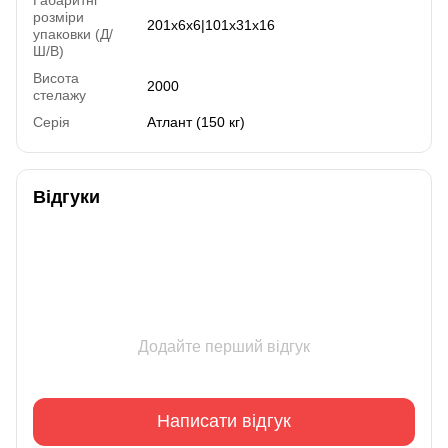
розміри
201х6х6|101х31х16
упаковки (Д/
Ш/В)
Висота
2000
стелажу
Серія
Атлант (150 кг)
Відгуки
Додайте перший відгук
Написати відгук