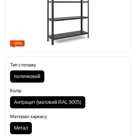
−20%
Тип стелажу
поличковий
Колір
Антрацит (матовий RAL 9005)
Матеріал каркасу
Метал