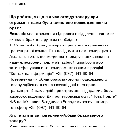
п'ятницю.
Що робити, якщо під час огляду товару при
отриманні вами було виявлено пошкодження чи
брак?
Якщо під час отримання відправки в відділенні пошти ви
виявили брак товару, вам необхідно:
1. Скласти Акт браку товару в присутності працівника
транспортної компанії та повідомити нам номер цього
Акта та кількість пошкодженого товару, написавши на
нашу електронну пошту almazbud@gmail.com або
зателефонувавши за номером, вказаним в розділі
"Контактна інформація": +38 (097) 841-80-64.
Повернення чи обмін бракованого чи пошкодженого
товару здійснюється на вказані дані в товарно-
транспортній накладній при отриманні відправки або за
адресою: м.Дніпро, Дніпропетровська обл., "Нова Пошта"
№3 на ім'я Івлев Владислав Володимирович , номер
телефону +38 (097) 841-80-64.
Хто платить за повернення/обмін бракованого
товару?
У випадку виявлення браку товару під час огляду в