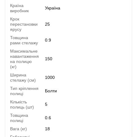
Країна
Україна
виробник
Крок
перестановки
25
ярусу
Товщина
0.9
рами стелажу
Максимальне
навантаження
150
на полицю
(кг)
Ширина
1000
стелажу (см)
Тип кріплення
Болти
полиці
Кількість
5
полиць (шт)
Товщина
0.6
полиці
Вага (кг)
18
Габаритні