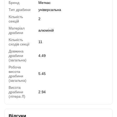
Бренд
Меткас
Тип драбини
універсальна
Кількість
2
секцій
Матеріал
алюміній
драбини
Кількість
11
сходів секції
Довжина
драбини
4.49
(загальна)
Робоча
висота
5.45
драбини
(загальна)
Висота
драбини
2.94
(літера Л)
Відгуки