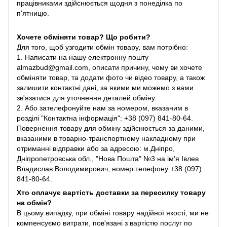
працівниками здійснюється щодня з понеділка по
п'ятницю.
Хочете обміняти товар? Що робити?
Для того, щоб узгодити обмін товару, вам потрібно:
1. Написати на нашу електронну пошту
almazbud@gmail.com, описати причину, чому ви хочете
обміняти товар, та додати фото чи відео товару, а також
залишити контактні дані, за якими ми можемо з вами
зв'язатися для уточнення деталей обміну.
2. Або зателефонуйте нам за номером, вказаним в
розділі "Контактна інформація": +38 (097) 841-80-64.
Повернення товару для обміну здійснюється за даними,
вказаними в товарно-транспортному накладному при
отриманні відправки або за адресою: м.Дніпро,
Дніпропетровська обл., "Нова Пошта" №3 на ім'я Івлев
Владислав Володимирович, номер телефону +38 (097)
841-80-64.
Хто оплачує вартість доставки за пересилку товару
на обмін?
В цьому випадку, при обміні товару надійної якості, ми не
компенсуємо витрати, пов'язані з вартістю послуг по