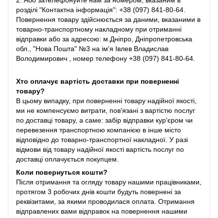
2. Або зателефонуйте нам за номером, вказаним в
розділі "Контактна інформація": +38 (097) 841-80-64.
Повернення товару здійснюється за даними, вказаними в
товарно-транспортному накладному при отриманні
відправки або за адресою: м.Дніпро, Дніпропетровська
обл., "Нова Пошта" №3 на ім'я Івлев Владислав
Володимирович , номер телефону +38 (097) 841-80-64.
Хто оплачує вартість доставки при поверненні
товару?
В цьому випадку, при поверненні товару надійної якості,
ми не компенсуємо витрати, пов'язані з вартістю послуг
по доставці товару, а саме: забір відправки кур'єром чи
перевезення транспортною компанією в інше місто
відповідно до товарно-транспортної накладної. У разі
відмови від товару надійної якості вартість послуг по
доставці оплачується покупцем.
Коли повернуться кошти?
Після отримання та огляду товару нашими працівниками,
протягом 3 робочих днів кошти будуть повернені за
реквізитами, за якими проводилася оплата. Отримання
відправлених вами відправок на повернення нашими