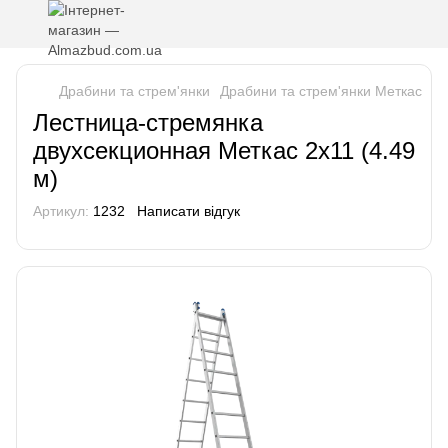
Драбини та стрем'янки
Драбини та стрем'янки Меткас
Ле
Лестница-стремянка
двухсекционная Меткас 2х11 (4.49
м)
Артикул:
1232
Написати відгук