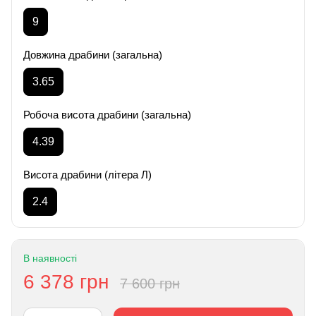
9
Довжина драбини (загальна)
3.65
Робоча висота драбини (загальна)
4.39
Висота драбини (літера Л)
2.4
В наявності
6 378 грн
7 600 грн