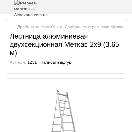
Драбини та стрем'янки
Драбини та стрем'янки Меткас
Ле
Лестница алюминиевая
двухсекционная Меткас 2х9 (3.65
м)
Артикул:
1231
Написати відгук