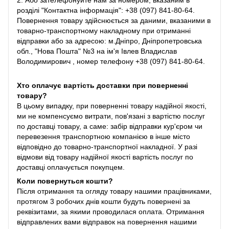
2. Або зателефонуйте нам за номером, вказаним в
розділі "Контактна інформація": +38 (097) 841-80-64.
Повернення товару здійснюється за даними, вказаними в
товарно-транспортному накладному при отриманні
відправки або за адресою: м.Дніпро, Дніпропетровська
обл., "Нова Пошта" №3 на ім'я Івлев Владислав
Володимирович , номер телефону +38 (097) 841-80-64.
Хто оплачує вартість доставки при поверненні
товару?
В цьому випадку, при поверненні товару надійної якості,
ми не компенсуємо витрати, пов'язані з вартістю послуг
по доставці товару, а саме: забір відправки кур'єром чи
перевезення транспортною компанією в інше місто
відповідно до товарно-транспортної накладної. У разі
відмови від товару надійної якості вартість послуг по
доставці оплачується покупцем.
Коли повернуться кошти?
Після отримання та огляду товару нашими працівниками,
протягом 3 робочих днів кошти будуть повернені за
реквізитами, за якими проводилася оплата. Отримання
відправлених вами відправок на повернення нашими