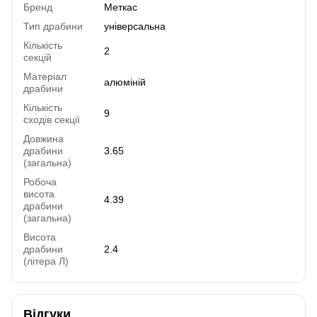
Бренд
Меткас
Тип драбини
універсальна
Кількість
2
секцій
Матеріал
алюміній
драбини
Кількість
9
сходів секції
Довжина
драбини
3.65
(загальна)
Робоча
висота
4.39
драбини
(загальна)
Висота
драбини
2.4
(літера Л)
Відгуки