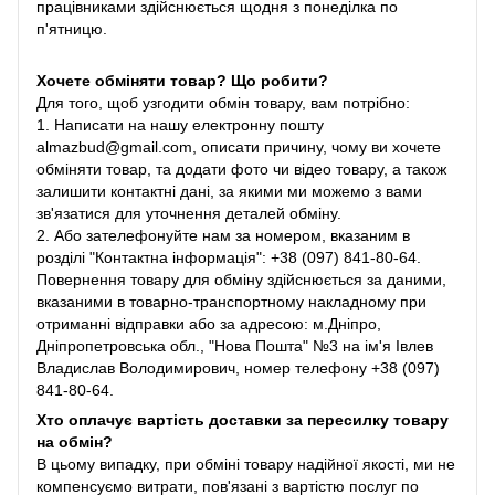
працівниками здійснюється щодня з понеділка по
п'ятницю.
Хочете обміняти товар? Що робити?
Для того, щоб узгодити обмін товару, вам потрібно:
1. Написати на нашу електронну пошту
almazbud@gmail.com, описати причину, чому ви хочете
обміняти товар, та додати фото чи відео товару, а також
залишити контактні дані, за якими ми можемо з вами
зв'язатися для уточнення деталей обміну.
2. Або зателефонуйте нам за номером, вказаним в
розділі "Контактна інформація": +38 (097) 841-80-64.
Повернення товару для обміну здійснюється за даними,
вказаними в товарно-транспортному накладному при
отриманні відправки або за адресою: м.Дніпро,
Дніпропетровська обл., "Нова Пошта" №3 на ім'я Івлев
Владислав Володимирович, номер телефону +38 (097)
841-80-64.
Хто оплачує вартість доставки за пересилку товару
на обмін?
В цьому випадку, при обміні товару надійної якості, ми не
компенсуємо витрати, пов'язані з вартістю послуг по